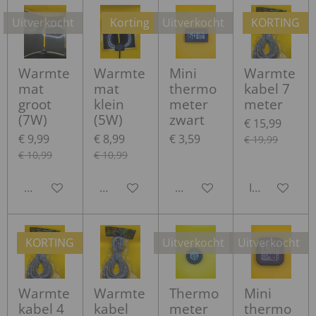
Uitverkocht
Korting
Uitverkocht
KORTING
Warmte
Warmte
Mini
Warmte
mat
mat
thermo
kabel 7
groot
klein
meter
meter
(7W)
(5W)
zwart
€ 15,99
€ 9,99
€ 8,99
€ 3,59
€ 19,99
€ 10,99
€ 10,99
Houd mij op de hoogte
Houd mij op de hoogte
Houd mij op de hoogte
In winkelwa
KORTING
Uitverkocht
Uitverkocht
Warmte
Warmte
Thermo
Mini
kabel 4
kabel
meter
thermo