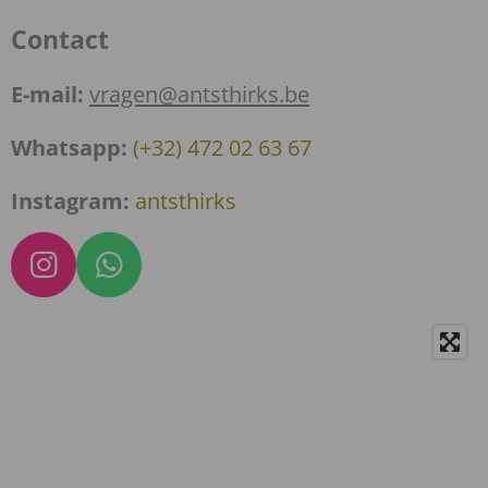
Contact
E-mail:
vragen@antsthirks.be
Whatsapp:
(+32) 472 02 63 67
Instagram:
antsthirks
I
W
n
h
s
a
t
t
a
s
g
A
r
p