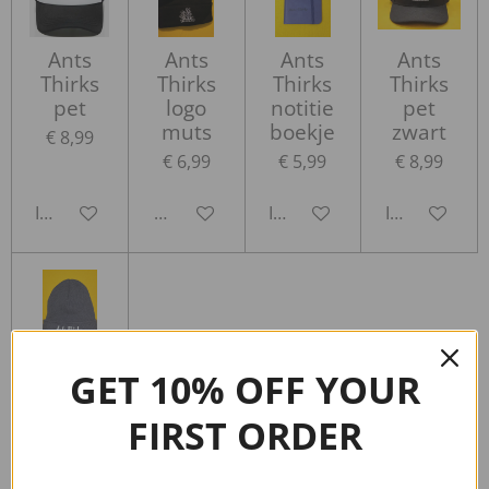
Ants
Ants
Ants
Ants
Thirks
Thirks
Thirks
Thirks
pet
logo
notitie
pet
muts
boekje
zwart
€ 8,99
€ 6,99
€ 5,99
€ 8,99
In winkelwagen
Houd mij op de hoogte
In winkelwagen
In winkelwa
Ants
GET 10% OFF YOUR
Thirks
letters
FIRST ORDER
muts
€ 6,99