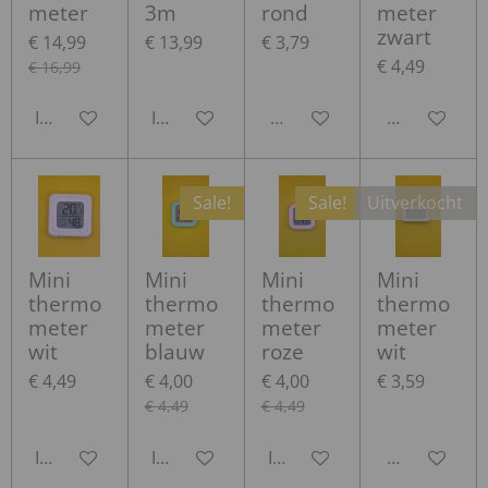
meter
3m
rond
meter
zwart
€ 14,99
€ 13,99
€ 3,79
€ 4,49
€ 16,99
In winkelwagen
In winkelwagen
Houd mij op de hoogte
Houd mij op
Sale!
Sale!
Uitverkocht
Mini
Mini
Mini
Mini
thermo
thermo
thermo
thermo
meter
meter
meter
meter
wit
blauw
roze
wit
€ 4,49
€ 4,00
€ 4,00
€ 3,59
€ 4,49
€ 4,49
In winkelwagen
In winkelwagen
In winkelwagen
Houd mij op