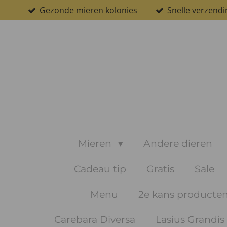
Gezonde mieren kolonies
Snelle verzendi
Ga
direct
naar
de
hoofdinhoud
Mieren
Andere dieren
Cadeau tip
Gratis
Sale
Menu
2e kans producte
Carebara Diversa
Lasius Grandis