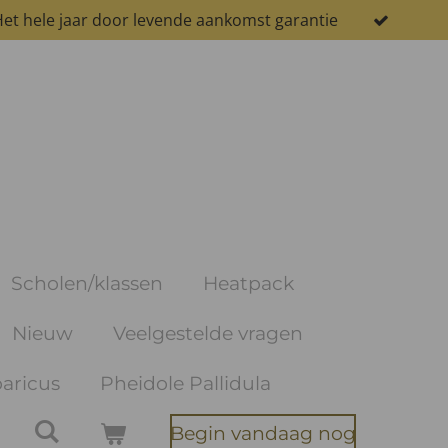
et hele jaar door levende aankomst garantie
Scholen/klassen
Heatpack
Nieuw
Veelgestelde vragen
aricus
Pheidole Pallidula
Begin vandaag nog