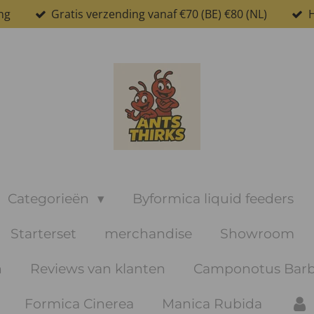
ng
Gratis verzending vanaf €70 (BE) €80 (NL)
H
Categorieën
Byformica liquid feeders
Starterset
merchandise
Showroom
n
Reviews van klanten
Camponotus Barb
Formica Cinerea
Manica Rubida