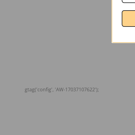
gtag('config', 'AW-17037107622');