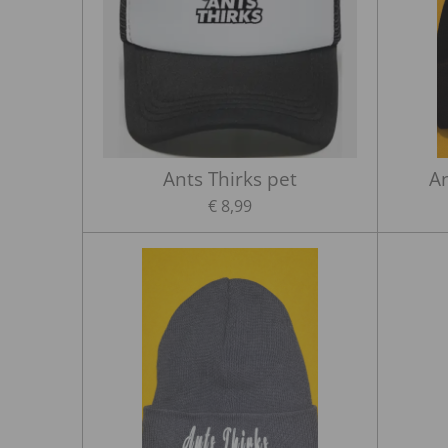
Ants Thirks pet
An
€ 8,99