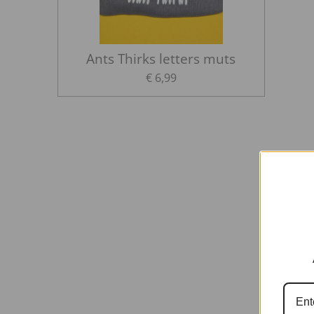
Ants Thirks letters muts
€ 6,99