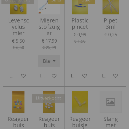
Levensc
Mieren
Plastic
Pipet
yclus
stofzuig
pincet
3ml
mier
er
€ 0,99
€ 0,25
€ 5,50
€ 17,99
€ 1,50
€ 6,50
€ 25,99
Houd mij op de hoogte
In winkelwagen
In winkelwagen
In winkelwa
Uitverkocht
Reageer
Reageer
Reageer
Slang
buis
buis
buisje
met