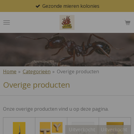
Gezonde mieren kolonies
Ga
direct
naar
de
hoofdinhoud
Home
»
Categorieën
»
Overige producten
Overige producten
Onze overige producten vind u op deze pagina.
Uitverkocht
Uitverkocht