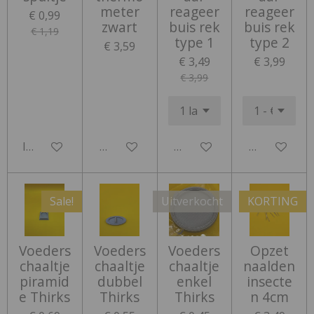
meter
reageer
reageer
€ 0,99
zwart
buis rek
buis rek
€ 1,19
type 1
type 2
€ 3,59
€ 3,49
€ 3,99
€ 3,99
In winkelwagen
Houd mij op de hoogte
Houd mij op de hoogte
Houd mij op
Sale!
Uitverkocht
KORTING
Voeders
Voeders
Voeders
Opzet
chaaltje
chaaltje
chaaltje
naalden
piramid
dubbel
enkel
insecte
e Thirks
Thirks
Thirks
n 4cm