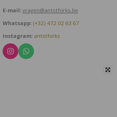
E-mail:
vragen@antsthirks.be
Whatsapp:
(+32) 472 02 63 67
Instagram:
antsthirks
I
W
n
h
s
a
t
t
a
s
g
A
r
p
a
p
m