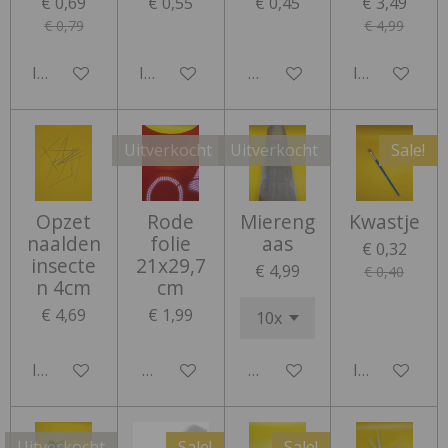
€ 0,69
€ 0,55
€ 0,45
€ 3,49
€ 0,79
€ 4,99
In winkelwagen
In winkelwagen
Houd mij op de hoogte
In winkelwa
Uitverkocht
Uitverkocht
Sale!
Opzet
Rode
Miereng
Kwastje
naalden
folie
aas
€ 0,32
insecte
21x29,7
€ 4,99
€ 0,40
n 4cm
cm
€ 4,69
€ 1,99
In winkelwagen
Houd mij op de hoogte
Houd mij op de hoogte
In winkelwa
Uitverkocht
Sale!
Sale!