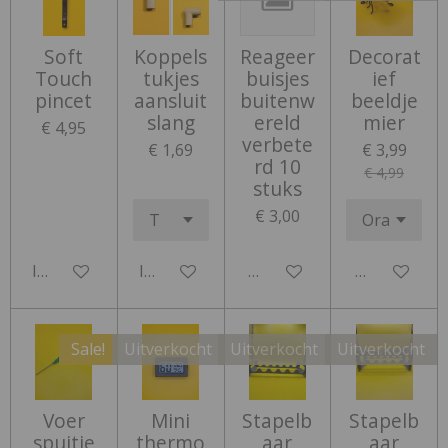
Soft
Koppels
Reageer
Decorat
Touch
tukjes
buisjes
ief
pincet
aansluit
buitenw
beeldje
slang
ereld
mier
€ 4,95
verbete
€ 1,69
€ 3,99
rd 10
€ 4,99
stuks
€ 3,00
In winkelwagen
In winkelwagen
Houd mij op de hoogte
Houd mij op
Sale!
Uitverkocht
Uitverkocht
Uitverkocht
Voer
Mini
Stapelb
Stapelb
spuitje
thermo
aar
aar