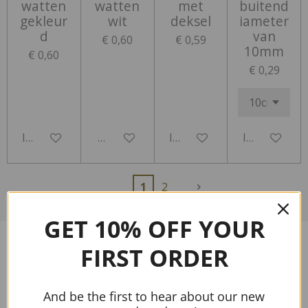
watten
watten
met
buitend
gekleur
wit
deksel
iameter
d
van
€ 0,60
€ 0,59
10mm
€ 0,60
€ 0,29
In winkelwagen
Houd mij op de hoogte
In winkelwagen
In winkelwa
1
2
GET 10% OFF YOUR
FIRST ORDER
Uitverkocht
And be the first to hear about our new