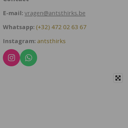
E-mail:
vragen@antsthirks.be
Whatsapp:
(+32) 472 02 63 67
Instagram:
antsthirks
I
W
n
h
s
a
t
t
a
s
g
A
r
p
a
p
m