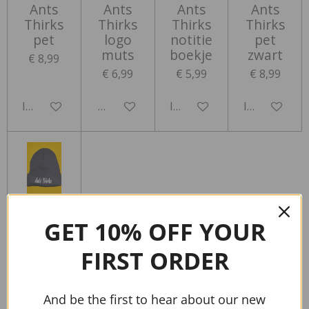
Ants
Ants
Ants
Ants
Thirks
Thirks
Thirks
Thirks
pet
logo
notitie
pet
muts
boekje
zwart
€ 8,99
€ 6,99
€ 5,99
€ 8,99
In winkelwagen
Houd mij op de hoogte
In winkelwagen
In winkelwa
Ants
Thirks
GET 10% OFF YOUR
letters
muts
FIRST ORDER
€ 6,99
And be the first to hear about our new
In winkelwagen