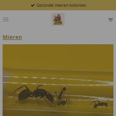
Gezonde mieren kolonies
Ga
direct
naar
de
hoofdinhoud
Mieren