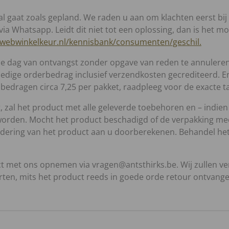
aal gaat zoals gepland. We raden u aan om klachten eerst bi
 via Whatsapp.
Leidt dit niet tot een oplossing, dan is het 
.webwinkelkeur.nl/kennisbank/consumenten/geschil.
a de dag van ontvangst zonder opgave van reden te annuler
lledige orderbedrag inclusief verzendkosten gecrediteerd. E
 bedragen circa 7,25 per pakket, raadpleeg voor de exacte 
zal het product met alle geleverde toebehoren en – indien re
rden. Mocht het product beschadigd of de verpakking meer
ering van het product aan u doorberekenen. Behandel het
ct met ons opnemen via vragen@antsthirks.be. Wij zullen v
ten, mits het product reeds in goede orde retour ontvangen