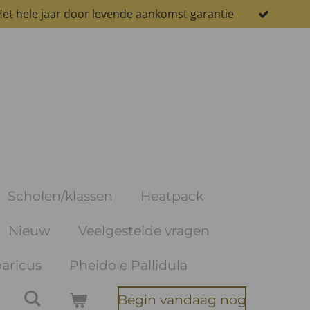
et hele jaar door levende aankomst garantie
Scholen/klassen
Heatpack
Nieuw
Veelgestelde vragen
aricus
Pheidole Pallidula
Begin vandaag nog