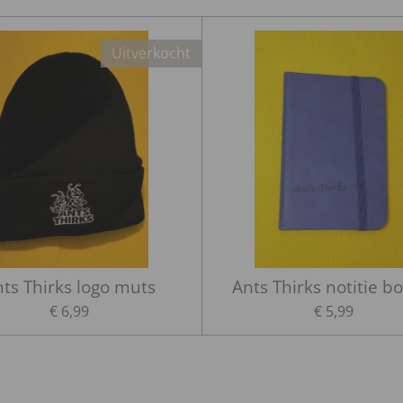
Uitverkocht
ts Thirks logo muts
Ants Thirks notitie b
€ 6,99
€ 5,99