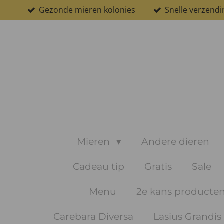
Gezonde mieren kolonies
Snelle verzendi
Ga
direct
naar
de
hoofdinhoud
Mieren
Andere dieren
Cadeau tip
Gratis
Sale
Menu
2e kans producte
Carebara Diversa
Lasius Grandis