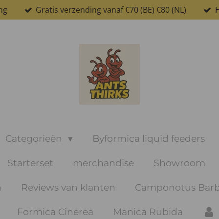
ng
Gratis verzending vanaf €70 (BE) €80 (NL)
H
Categorieën
Byformica liquid feeders
Starterset
merchandise
Showroom
n
Reviews van klanten
Camponotus Barb
Formica Cinerea
Manica Rubida