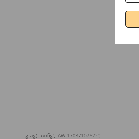
gtag('config', 'AW-17037107622');