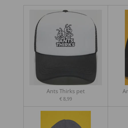
Ants Thirks pet
An
€ 8,99