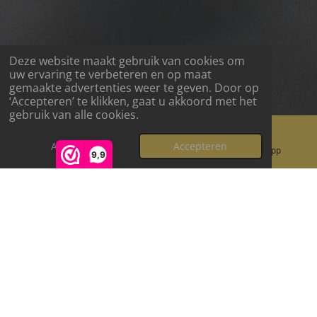
Deze website maakt gebruik van cookies om
uw ervaring te verbeteren en op maat
gemaakte advertenties weer te geven. Door op
‘Accepteren’ te klikken, gaat u akkoord met het
gebruik van alle cookies.
Afwijzen
Accepteren
E-mailadres
Instagram
WhatsApp
9,9