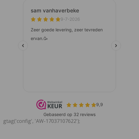
gtag('config', 'AW-17037107622');