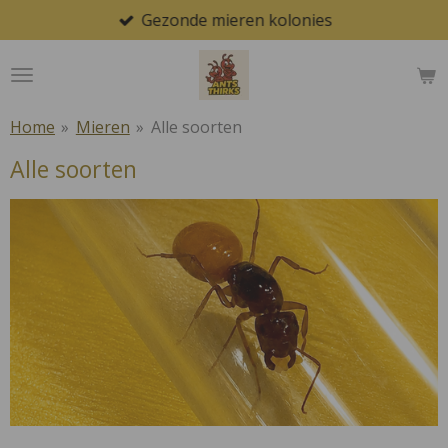
Gezonde mieren kolonies
Ga
direct
naar
de
hoofdinhoud
Home
»
Mieren
»
Alle soorten
Alle soorten