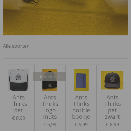
Alle soorten
Uitverkocht
Ants
Ants
Ants
Ants
Thirks
Thirks
Thirks
Thirks
pet
logo
notitie
pet
muts
boekje
zwart
€ 8,99
€ 6,99
€ 5,99
€ 8,99