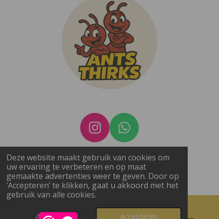
I
W
n
h
BTW nummer: BE1022.990.407
Deze website maakt gebruik van cookies om
s
a
uw ervaring te verbeteren en op maat
© 2025 - 2026 Ants Thirks
t
t
gemaakte advertenties weer te geven. Door op
Powered by
JouwWeb
‘Accepteren’ te klikken, gaat u akkoord met het
a
s
gebruik van alle cookies.
g
A
r
p
Afwijzen
Accepteren
E-mailadres
Instagram
WhatsApp