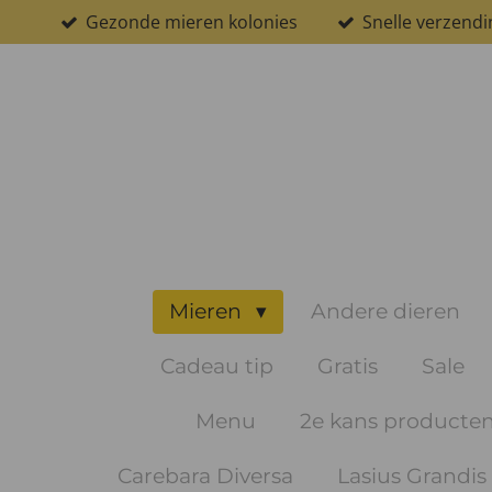
Gezonde mieren kolonies
Snelle verzendi
Ga
direct
naar
de
hoofdinhoud
Mieren
Andere dieren
Cadeau tip
Gratis
Sale
Menu
2e kans producte
Carebara Diversa
Lasius Grandis