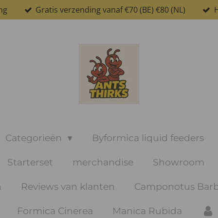
ng
Gratis verzending vanaf €70 (BE) €80 (NL)
H
Categorieën
Byformica liquid feeders
Starterset
merchandise
Showroom
n
Reviews van klanten
Camponotus Barb
Formica Cinerea
Manica Rubida