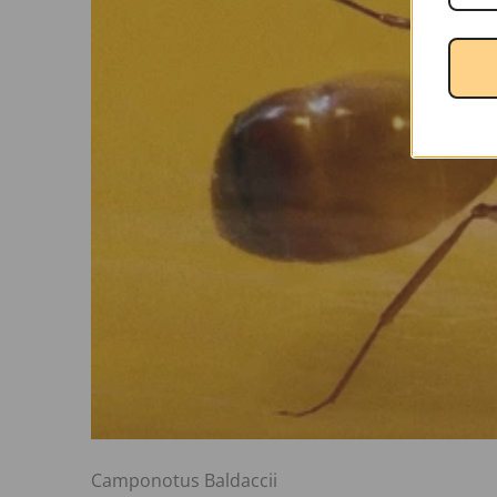
Camponotus Baldaccii