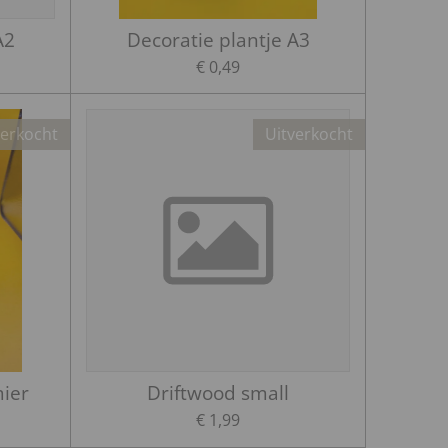
A2
Decoratie plantje A3
€ 0,49
verkocht
Uitverkocht
mier
Driftwood small
€ 1,99