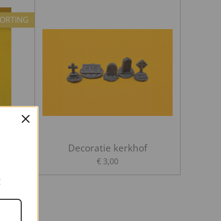
ORTING
e
Decoratie kerkhof
€ 3,00
!
verkocht