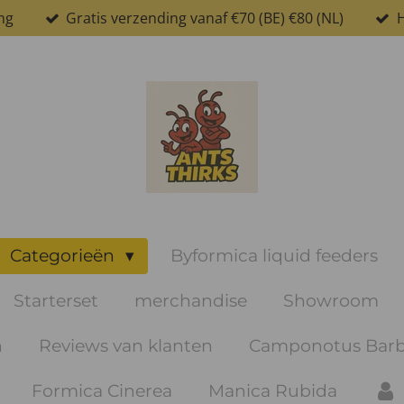
ng
Gratis verzending vanaf €70 (BE) €80 (NL)
H
Categorieën
Byformica liquid feeders
Starterset
merchandise
Showroom
n
Reviews van klanten
Camponotus Barb
Formica Cinerea
Manica Rubida