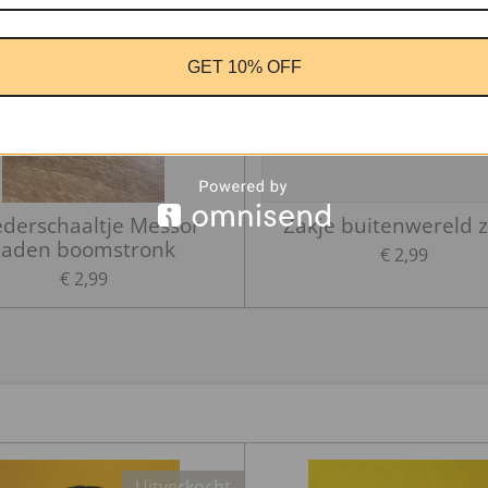
GET 10% OFF
derschaaltje Messor
Zakje buitenwereld 
zaden boomstronk
€ 2,99
€ 2,99
Uitverkocht