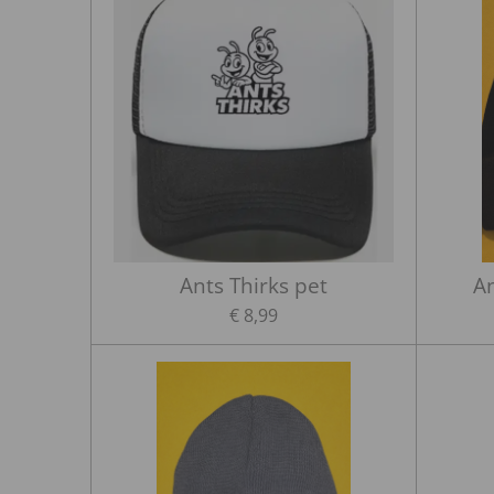
Ants Thirks pet
An
€ 8,99