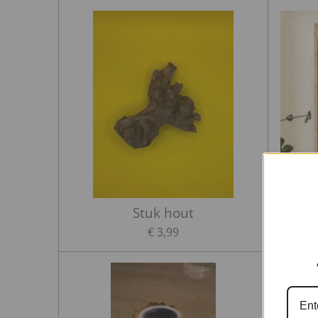
Stuk hout
P
€ 3,99