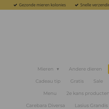
Gezonde mieren kolonies
Snelle verzendi
Ga
direct
naar
de
hoofdinhoud
Mieren
Andere dieren
Cadeau tip
Gratis
Sale
Menu
2e kans producte
Carebara Diversa
Lasius Grandis