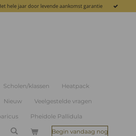
et hele jaar door levende aankomst garantie
Scholen/klassen
Heatpack
Nieuw
Veelgestelde vragen
aricus
Pheidole Pallidula
Begin vandaag nog