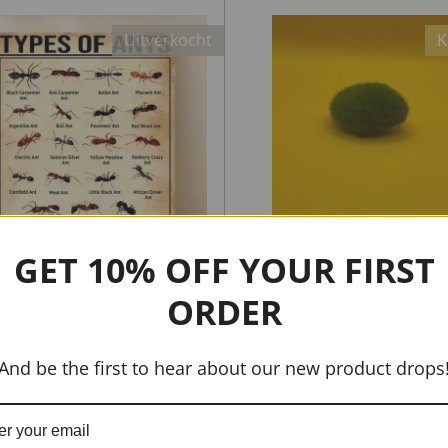
Uitverkocht
K
GET 10% OFF YOUR FIRST
oster types of ants
Mosbol decorati
ORDER
€ 2,99
€ 0,39
€ 0,59
And be the first to hear about our new product drops
Uit