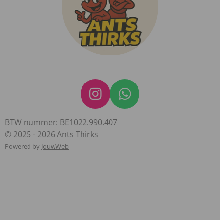
I
W
n
h
BTW nummer: BE1022.990.407
s
a
© 2025 - 2026 Ants Thirks
t
t
Powered by
JouwWeb
a
s
g
A
r
p
a
p
m