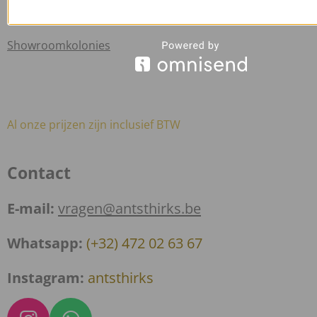
Showroom
Showroomkolonies
Al onze prijzen zijn inclusief BTW
Contact
E-mail:
vragen@antsthirks.be
Whatsapp:
(+32) 472 02 63 67
Instagram:
antsthirks