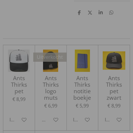
D
D
S
D
e
e
h
e
l
e
a
l
e
l
r
e
n
e
n
Uitverkocht
Ants
Ants
Ants
Ants
Thirks
Thirks
Thirks
Thirks
pet
logo
notitie
pet
muts
boekje
zwart
€ 8,99
€ 6,99
€ 5,99
€ 8,99
In winkelwagen
Houd mij op de hoogte
In winkelwagen
In winkelwa