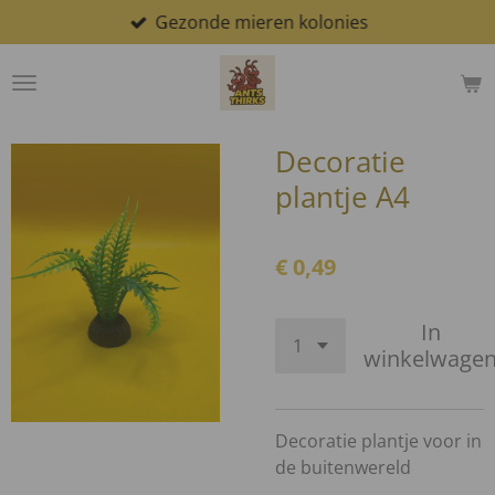
Gezonde mieren kolonies
Ga
direct
naar
de
hoofdinhoud
Decoratie
plantje A4
€ 0,49
In
winkelwage
Decoratie plantje voor in
de buitenwereld