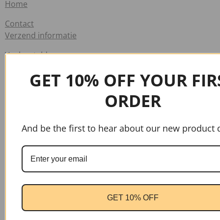
Home
Contact
Verzend informatie
Veelgestelde vragen
GET 10% OFF YOUR FIR
Info
Algemene voorwaarden
ORDER
Klachten
And be the first to hear about our new product 
Privacy verklaring
Retourbeleid
Winkel
Nieuw
GET 10% OFF
Sale