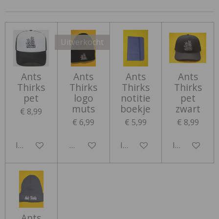
Uitverkocht
Ants
Ants
Ants
Ants
Thirks
Thirks
Thirks
Thirks
pet
logo
notitie
pet
muts
boekje
zwart
€ 8,99
€ 6,99
€ 5,99
€ 8,99
In winkelwagen
Houd mij op de hoogte
In winkelwagen
In winkelwa
Ants