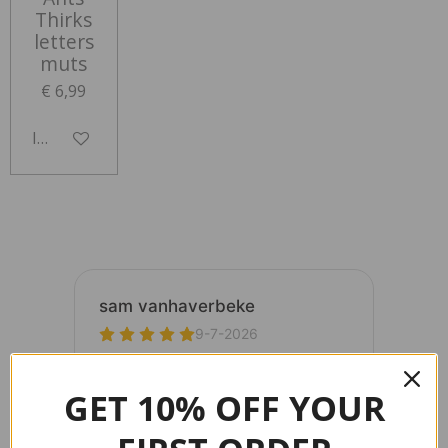
Thirks
letters
muts
€ 6,99
In winkelwagen
GET 10% OFF YOUR