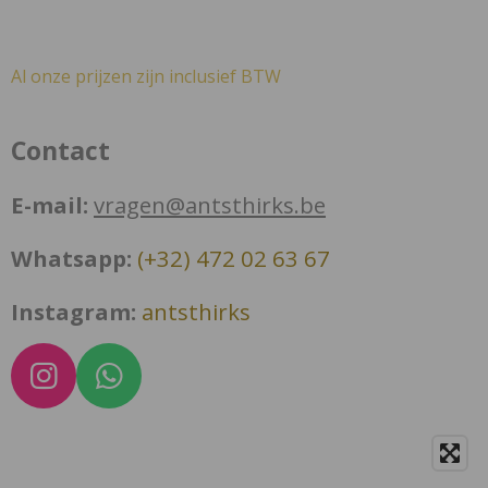
Al onze prijzen zijn inclusief BTW
Contact
E-mail:
vragen@antsthirks.be
Whatsapp:
(+32) 472 02 63 67
Instagram:
antsthirks
I
W
n
h
s
a
t
t