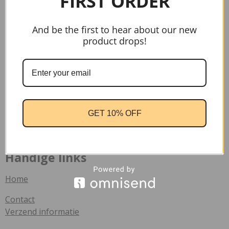
FIRST ORDER
And be the first to hear about our new
product drops!
gtag('config', 'AW-17037107622');
GET 10% OFF
Handige links
Home
Contact
Verzend informatie