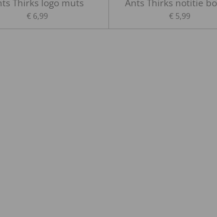
ts Thirks logo muts
Ants Thirks notitie b
€ 6,99
€ 5,99