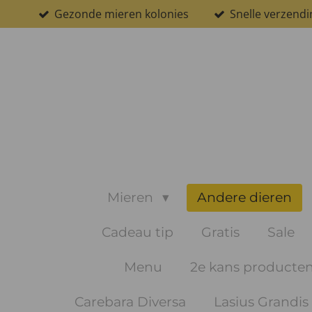
Gezonde mieren kolonies
Snelle verzendi
Ga
direct
naar
de
hoofdinhoud
Mieren
Andere dieren
Cadeau tip
Gratis
Sale
Menu
2e kans producte
Carebara Diversa
Lasius Grandis