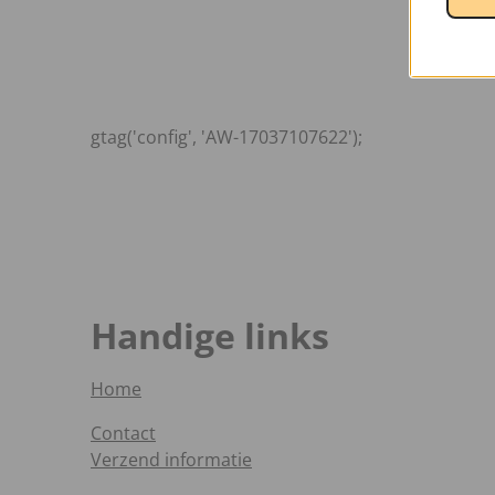
gtag('config', 'AW-17037107622');
Handige links
Home
Contact
Verzend informatie