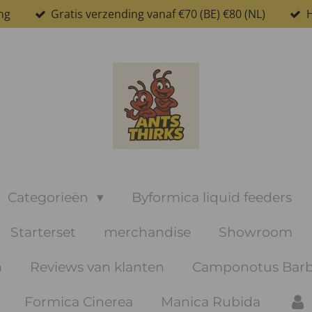
ng
Gratis verzending vanaf €70 (BE) €80 (NL)
H
Categorieën
Byformica liquid feeders
Starterset
merchandise
Showroom
n
Reviews van klanten
Camponotus Barb
Formica Cinerea
Manica Rubida