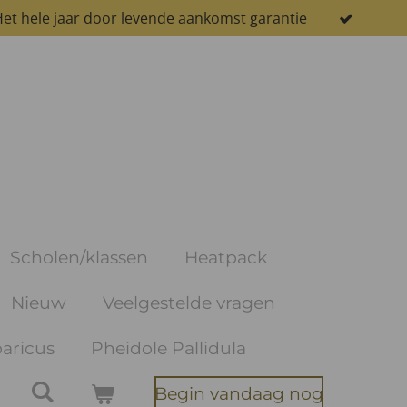
et hele jaar door levende aankomst garantie
Scholen/klassen
Heatpack
Nieuw
Veelgestelde vragen
aricus
Pheidole Pallidula
Begin vandaag nog