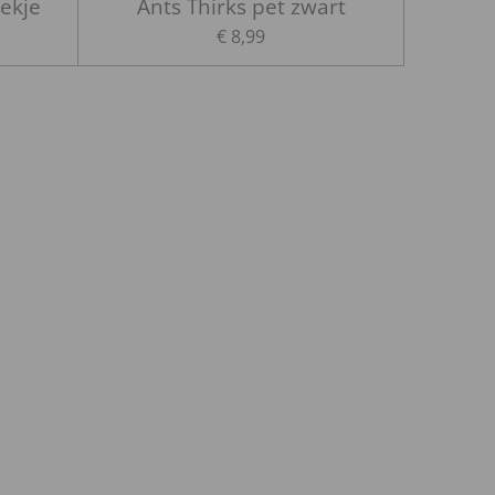
oekje
Ants Thirks pet zwart
€ 8,99