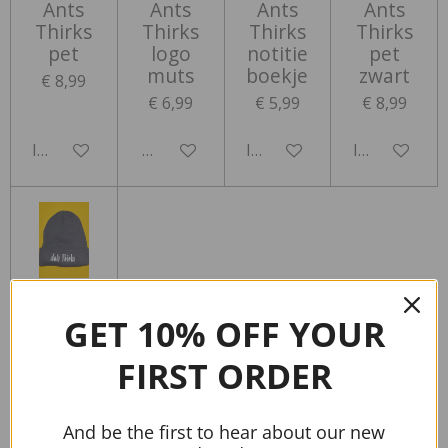
Ants
Ants
Ants
Ants
Thirks
Thirks
Thirks
Thirks
pet
logo
notitie
pet
muts
boekje
zwart
€ 8,99
€ 6,99
€ 5,99
€ 8,99
In winkelwagen
Houd mij op de hoogte
In winkelwagen
In winkelwa
Ants
Thirks
GET 10% OFF YOUR
letters
muts
FIRST ORDER
€ 6,99
And be the first to hear about our new
In winkelwagen