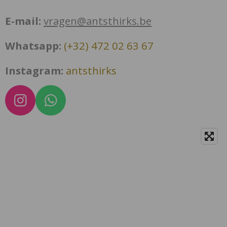
E-mail:
vragen@antsthirks.be
Whatsapp:
(+32) 472 02 63 67
Instagram:
antsthirks
I
W
n
h
s
a
t
t
a
s
g
A
r
p
a
p
m