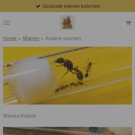
Gezonde mieren kolonies
Ga
direct
naar
de
hoofdinhoud
Home
»
Mieren
»
Andere soorten
Manica Rubida