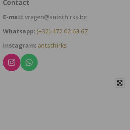
Contact
E-mail:
vragen@antsthirks.be
Whatsapp:
(+32) 472 02 63 67
Instagram:
antsthirks
I
W
n
h
s
a
t
t
a
s
g
A
r
p
a
p