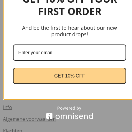
FIRST ORDER
gtag('config', 'AW-17037107622');
And be the first to hear about our new
product drops!
Handige links
Home
GET 10% OFF
Contact
Verzend informatie
Veelgestelde vragen
Info
Algemene voorwaarden
Klachten