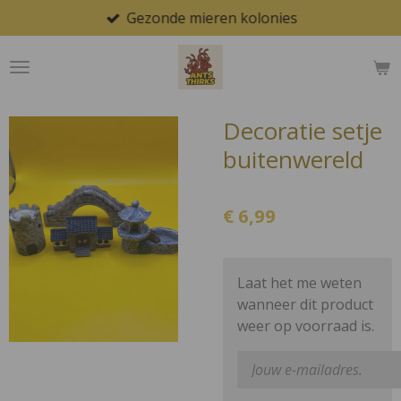
Gezonde mieren kolonies
Ga
direct
naar
de
hoofdinhoud
Decoratie setje
buitenwereld
€ 6,99
Laat het me weten
wanneer dit product
weer op voorraad is.