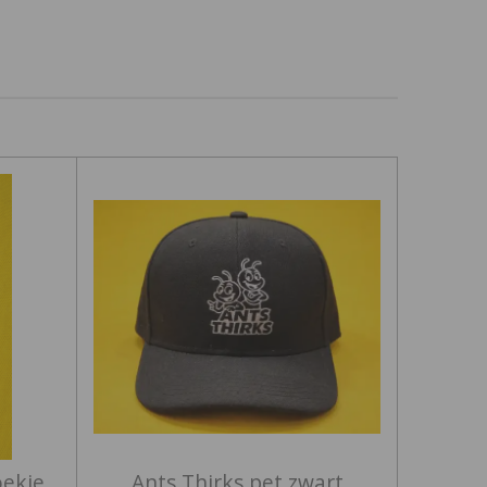
oekje
Ants Thirks pet zwart