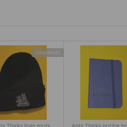
Uitverkocht
ts Thirks logo muts
Ants Thirks notitie b