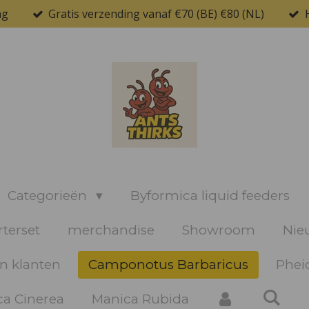
ng
Gratis verzending vanaf €70 (BE) €80 (NL)
Categorieën
Byformica liquid feeders
rterset
merchandise
Showroom
Nie
n klanten
Camponotus Barbaricus
Pheid
a Cinerea
Manica Rubida