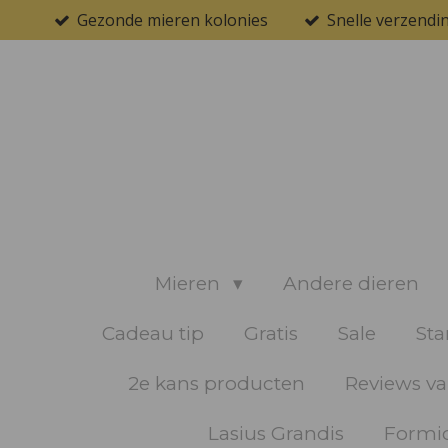
Gezonde mieren kolonies
Snelle verzendi
Ga
direct
naar
de
hoofdinhoud
Mieren
Andere dieren
Cadeau tip
Gratis
Sale
Sta
2e kans producten
Reviews va
Lasius Grandis
Formic