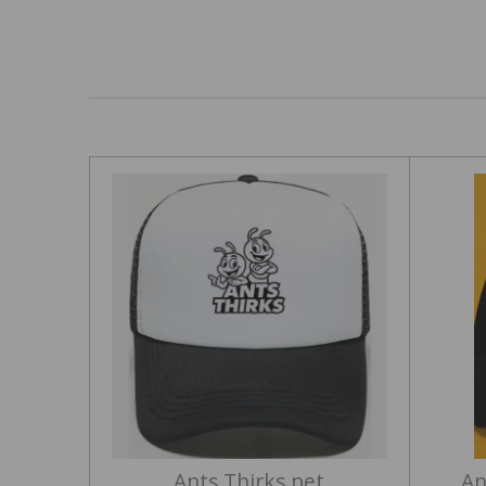
Ants Thirks pet
An