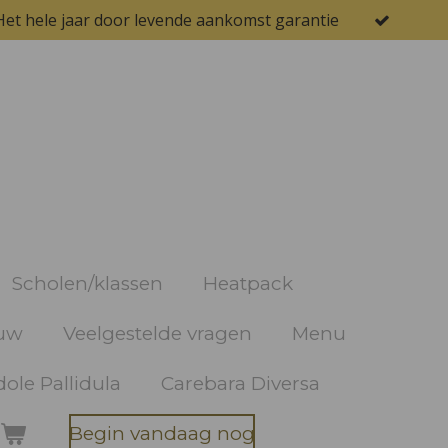
Het hele jaar door levende aankomst garantie
Scholen/klassen
Heatpack
uw
Veelgestelde vragen
Menu
ole Pallidula
Carebara Diversa
Begin vandaag nog