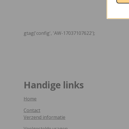
gtag('config', 'AW-17037107622');
Handige links
Home
Contact
Verzend informatie
Veelgestelde vragen