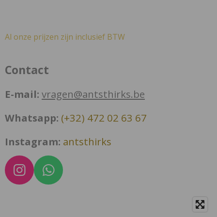
Al onze prijzen zijn inclusief BTW
Contact
E-mail:
vragen@antsthirks.be
Whatsapp:
(+32) 472 02 63 67
Instagram:
antsthirks
I
W
n
h
s
a
t
t