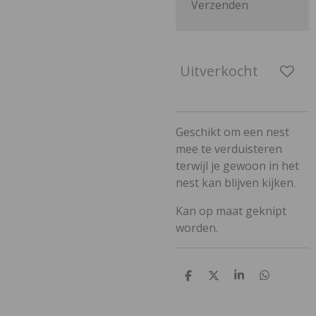
Verzenden
Uitverkocht
Geschikt om een nest
mee te verduisteren
terwijl je gewoon in het
nest kan blijven kijken.
Kan op maat geknipt
worden.
D
D
S
D
e
e
h
e
l
e
a
l
e
l
r
e