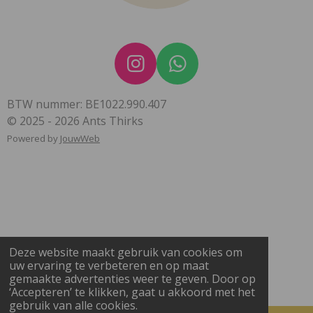
I
W
n
h
BTW nummer: BE1022.990.407
s
a
© 2025 - 2026 Ants Thirks
t
t
Powered by
JouwWeb
a
s
g
A
r
p
a
p
m
Deze website maakt gebruik van cookies om
uw ervaring te verbeteren en op maat
gemaakte advertenties weer te geven. Door op
‘Accepteren’ te klikken, gaat u akkoord met het
gebruik van alle cookies.