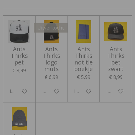
n
e
n
Uitverkocht
Ants
Ants
Ants
Ants
Thirks
Thirks
Thirks
Thirks
pet
logo
notitie
pet
muts
boekje
zwart
€ 8,99
€ 6,99
€ 5,99
€ 8,99
In winkelwagen
Houd mij op de hoogte
In winkelwagen
In winkelwa