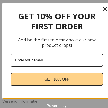
GET 10% OFF YOUR
FIRST ORDER
And be the first to hear about our new
product drops!
gtag('config', 'AW-17037107622');
Handige links
GET 10% OFF
Home
Contact
Verzend informatie