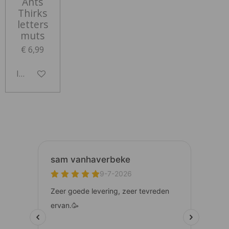
Ants
Thirks
letters
muts
€ 6,99
In winkelwagen