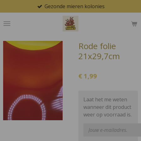
Gezonde mieren kolonies
Ga
direct
naar
de
hoofdinhoud
Rode folie
21x29,7cm
€ 1,99
Laat het me weten
wanneer dit product
weer op voorraad is.