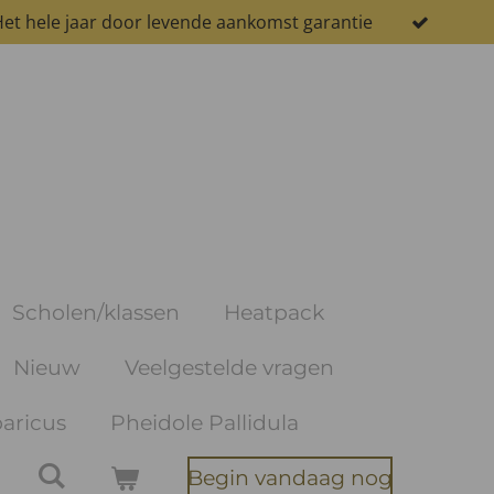
et hele jaar door levende aankomst garantie
Scholen/klassen
Heatpack
Nieuw
Veelgestelde vragen
aricus
Pheidole Pallidula
Begin vandaag nog