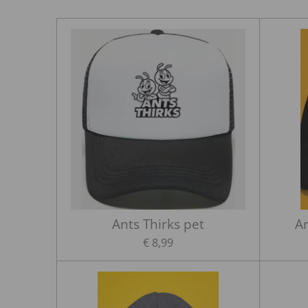
Ants Thirks pet
An
€ 8,99