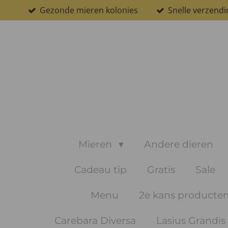
Gezonde mieren kolonies
Snelle verzendi
Ga
direct
naar
de
hoofdinhoud
Mieren
Andere dieren
Cadeau tip
Gratis
Sale
Menu
2e kans producte
Carebara Diversa
Lasius Grandis