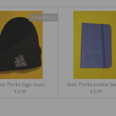
Uitverkocht
ts Thirks logo muts
Ants Thirks notitie b
€ 6,99
€ 5,99