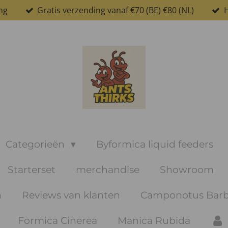
ng
Gratis verzending vanaf €70 (BE) €80 (NL)
H
Categorieën
Byformica liquid feeders
Starterset
merchandise
Showroom
n
Reviews van klanten
Camponotus Barb
Formica Cinerea
Manica Rubida