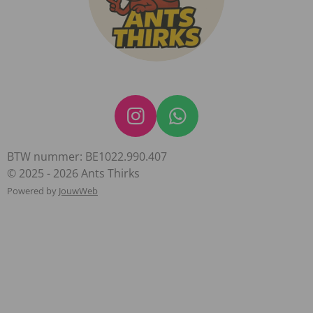
I
W
n
h
BTW nummer: BE1022.990.407
s
a
© 2025 - 2026 Ants Thirks
t
t
Powered by
JouwWeb
a
s
g
A
r
p
a
p
m