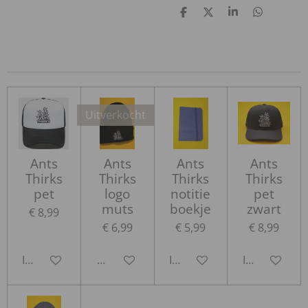
D
D
S
D
e
e
h
e
l
e
a
l
e
l
r
e
n
e
n
Uitverkocht
Ants
Ants
Ants
Ants
Thirks
Thirks
Thirks
Thirks
pet
logo
notitie
pet
muts
boekje
zwart
€ 8,99
€ 6,99
€ 5,99
€ 8,99
In winkelwagen
Houd mij op de hoogte
In winkelwagen
In winkelwa