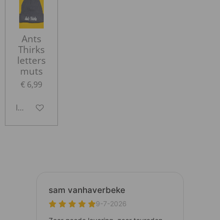
Ants
Thirks
letters
muts
€ 6,99
In winkelwagen