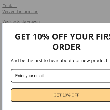
Contact
Verzend informatie
Veelgestelde vragen
Info
GET 10% OFF YOUR FIR
Algemene voorwaarden
ORDER
Klachten
And be the first to hear about our new product 
Privacy verklaring
Retourbeleid
Winkel
Nieuw
GET 10% OFF
Sale
Showroom