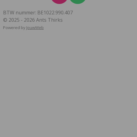
n
h
BTW nummer: BE1022.990.407
s
a
© 2025 - 2026 Ants Thirks
t
t
Powered by
JouwWeb
a
s
g
A
r
p
a
p
m