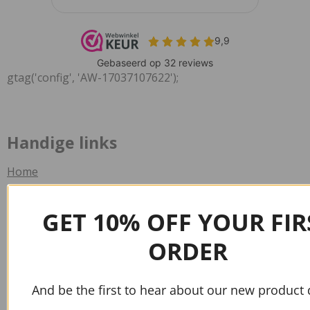
gtag('config', 'AW-17037107622');
Handige links
Home
Contact
GET 10% OFF YOUR FIR
Verzend informatie
ORDER
Veelgestelde vragen
Info
And be the first to hear about our new product 
Algemene voorwaarden