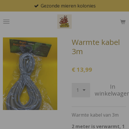
Gezonde mieren kolonies
Ga
direct
naar
de
hoofdinhoud
Warmte kabel
3m
€ 13,99
In
winkelwage
Warmte kabel van 3m
2 meter is verwarmt, 1