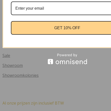
Klachten
Privacy verklaring
Retourbeleid
GET 10% OFF
Winkel
Nieuw
Sale
Showroom
Showroomkolonies
Al onze prijzen zijn inclusief BTW