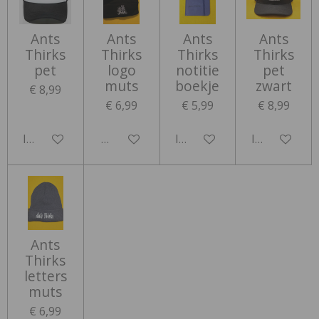
Ants
Ants
Ants
Ants
Thirks
Thirks
Thirks
Thirks
pet
logo
notitie
pet
muts
boekje
zwart
€ 8,99
€ 6,99
€ 5,99
€ 8,99
In winkelwagen
Houd mij op de hoogte
In winkelwagen
In winkelwa
Ants
Thirks
letters
muts
€ 6,99