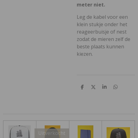
meter niet.
Leg de kabel voor een
klein stukje onder het
reageerbuisje of nest
zodat de mieren zelf de
beste plaats kunnen
kiezen.
D
D
S
D
e
e
h
e
l
e
a
l
e
l
r
e
n
e
n
Uitverkocht