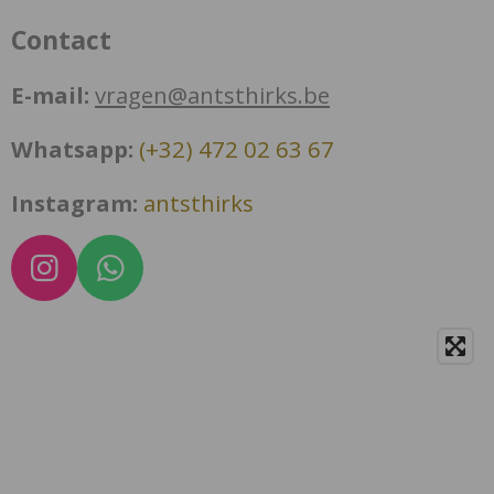
Contact
E-mail:
vragen@antsthirks.be
Whatsapp:
(+32) 472 02 63 67
Instagram:
antsthirks
I
W
n
h
s
a
t
t
a
s
g
A
r
p