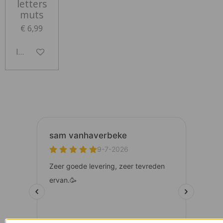
letters
muts
€ 6,99
In winkelwagen