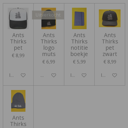
Uitverkocht
Ants
Ants
Ants
Ants
Thirks
Thirks
Thirks
Thirks
pet
logo
notitie
pet
muts
boekje
zwart
€ 8,99
€ 6,99
€ 5,99
€ 8,99
In winkelwagen
Houd mij op de hoogte
In winkelwagen
In winkelwa
Ants
Thirks