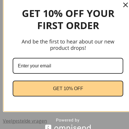
GET 10% OFF YOUR
FIRST ORDER
And be the first to hear about our new
product drops!
gtag('config', 'AW-17037107622');
Handige links
GET 10% OFF
Home
Contact
Verzend informatie
Veelgestelde vragen