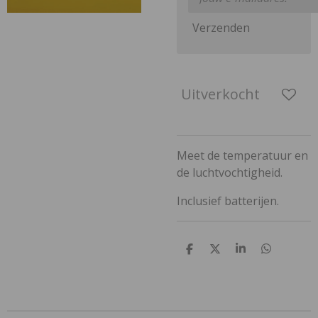
Verzenden
Uitverkocht
Meet de temperatuur en
de luchtvochtigheid.
Inclusief batterijen.
D
D
S
D
e
e
h
e
l
e
a
l
e
l
r
e
n
e
n