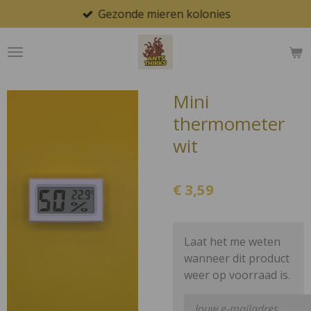
Gezonde mieren kolonies
Ga
direct
naar
de
hoofdinhoud
Mini
thermometer
wit
€ 3,59
Laat het me weten
wanneer dit product
weer op voorraad is.