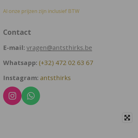
Al onze prijzen zijn inclusief BTW
Contact
E-mail:
vragen@antsthirks.be
Whatsapp:
(+32) 472 02 63 67
Instagram:
antsthirks
I
W
n
h
s
a
t
t
a
s