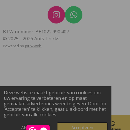
I
W
n
h
BTW nummer: BE1022.990.407
s
a
© 2025 - 2026 Ants Thirks
t
t
Powered by
JouwWeb
a
s
g
A
r
p
a
p
m
Deze website maakt gebruik van cookies om
uw ervaring te verbeteren en op maat
gemaakte advertenties weer te geven. Door op
‘Accepteren’ te klikken, gaat u akkoord met het
gebruik van alle cookies.
Afwijzen
Accepteren
E-mailadres
Instagram
WhatsApp