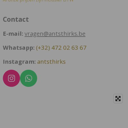
Contact
E-mail:
vragen@antsthirks.be
Whatsapp:
(+32) 472 02 63 67
Instagram:
antsthirks
I
W
n
h
s
a
t
t
a
s
g
A