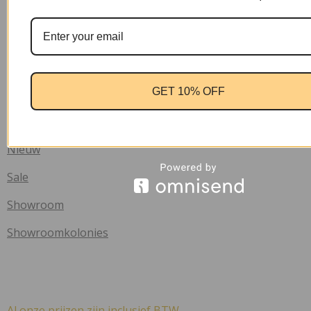
Algemene voorwaarden
Klachten
Privacy verklaring
GET 10% OFF
Retourbeleid
Winkel
Nieuw
Sale
Showroom
Showroomkolonies
Al onze prijzen zijn inclusief BTW