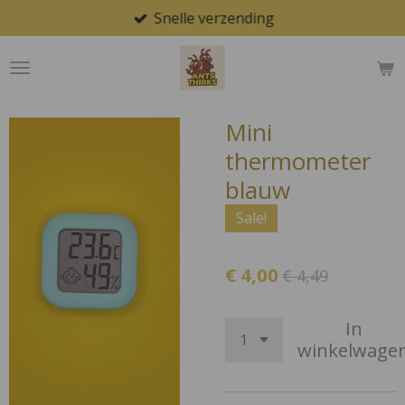
Snelle verzending
Ga
direct
naar
de
hoofdinhoud
Mini
thermometer
blauw
Sale!
€ 4,00
€ 4,49
In
winkelwage