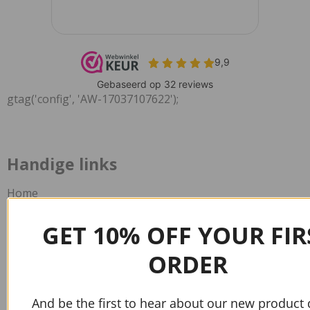
gtag('config', 'AW-17037107622');
Handige links
Home
Contact
GET 10% OFF YOUR FIR
Verzend informatie
ORDER
Veelgestelde vragen
Info
And be the first to hear about our new product 