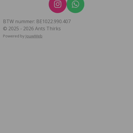
I
W
n
h
BTW nummer: BE1022.990.407
s
a
© 2025 - 2026 Ants Thirks
t
t
Powered by
JouwWeb
a
s
g
A
r
p
a
p
m