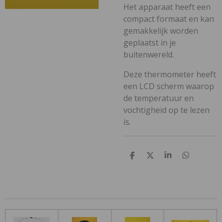
Het apparaat heeft een
compact formaat en kan
gemakkelijk worden
geplaatst in je
buitenwereld.
Deze thermometer heeft
een LCD scherm waarop
de temperatuur en
vochtigheid op te lezen
is.
D
D
S
D
e
e
h
e
l
e
a
l
e
l
r
e
n
e
n