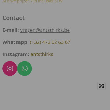
Al onze prijzen zijn inclusief BTW
Contact
E-mail:
vragen@antsthirks.be
Whatsapp:
(+32) 472 02 63 67
Instagram:
antsthirks
I
W
n
h
s
a
t
t
a
s
g
A