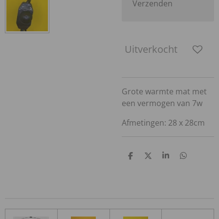
Verzenden
Uitverkocht
Grote warmte mat met
een vermogen van 7w
Afmetingen: 28 x 28cm
D
D
S
D
e
e
h
e
l
e
a
l
e
l
r
e
n
e
n