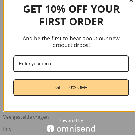
GET 10% OFF YOUR
FIRST ORDER
And be the first to hear about our new
gtag('config', 'AW-17037107622');
product drops!
Handige links
Home
GET 10% OFF
Contact
Verzend informatie
Veelgestelde vragen
Info