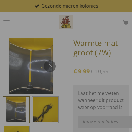
Gezonde mieren kolonies
Ga
direct
naar
de
hoofdinhoud
Warmte mat
groot (7W)
€ 9,99
€ 10,99
Laat het me weten
wanneer dit product
weer op voorraad is.