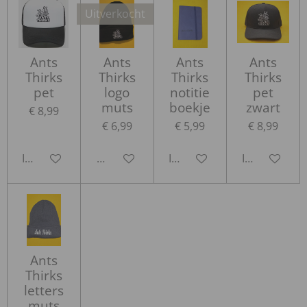
Uitverkocht
Ants
Ants
Ants
Ants
Thirks
Thirks
Thirks
Thirks
pet
logo
notitie
pet
muts
boekje
zwart
€ 8,99
€ 6,99
€ 5,99
€ 8,99
In winkelwagen
Houd mij op de hoogte
In winkelwagen
In winkelwa
Ants
Thirks
letters
muts