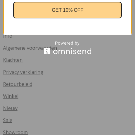
Contact
GET 10% OFF
Verzend informatie
Veelgestelde vragen
Info
Algemene voorwaarden
Klachten
Privacy verklaring
Retourbeleid
Winkel
Nieuw
Sale
Showroom