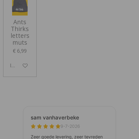
Ants
Thirks
letters
muts
€ 6,99
In winkelwagen