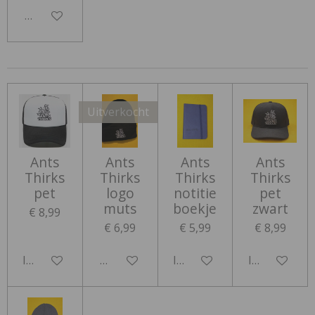
Houd mij op de hoogte
Uitverkocht
Ants
Ants
Ants
Ants
Thirks
Thirks
Thirks
Thirks
pet
logo
notitie
pet
muts
boekje
zwart
€ 8,99
€ 6,99
€ 5,99
€ 8,99
In winkelwagen
Houd mij op de hoogte
In winkelwagen
In winkelwa