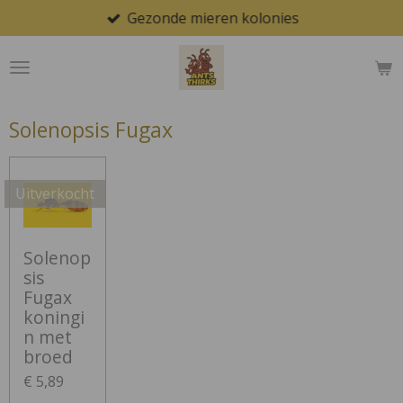
Gezonde mieren kolonies
Ga
direct
naar
de
hoofdinhoud
Solenopsis Fugax
Uitverkocht
Solenop
sis
Fugax
koningi
n met
broed
€ 5,89