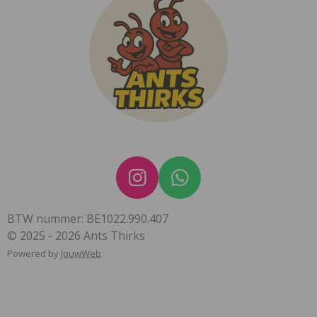
I
W
n
h
BTW nummer: BE1022.990.407
s
a
© 2025 - 2026 Ants Thirks
t
t
Powered by
JouwWeb
a
s
g
A
r
p