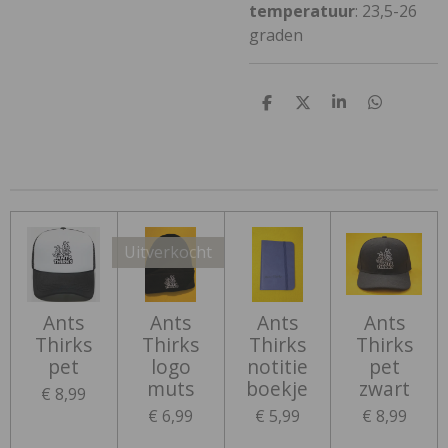
temperatuur
: 23,5-26
graden
D
D
S
D
e
e
h
e
l
e
a
l
e
l
r
e
n
e
n
Uitverkocht
Ants
Ants
Ants
Ants
Thirks
Thirks
Thirks
Thirks
pet
logo
notitie
pet
muts
boekje
zwart
€ 8,99
€ 6,99
€ 5,99
€ 8,99