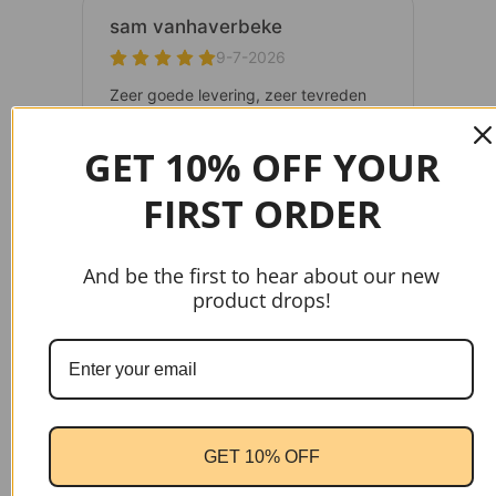
GET 10% OFF YOUR
FIRST ORDER
And be the first to hear about our new
product drops!
gtag('config', 'AW-17037107622');
GET 10% OFF