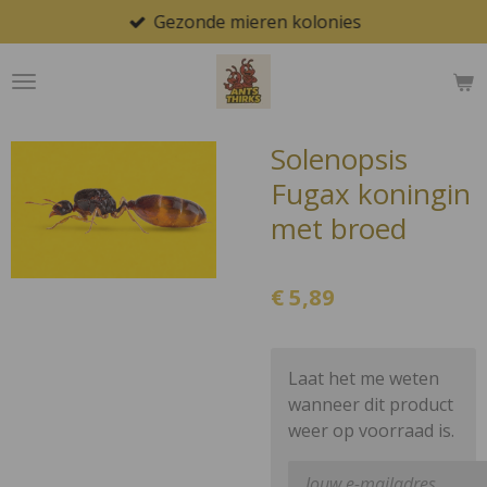
Gezonde mieren kolonies
Ga
direct
naar
de
hoofdinhoud
Solenopsis
Fugax koningin
met broed
€ 5,89
Laat het me weten
wanneer dit product
weer op voorraad is.