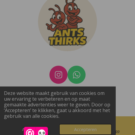
I
W
n
h
BTW nummer: BE1022.990.407
Deze website maakt gebruik van cookies om
s
a
uw ervaring te verbeteren en op maat
© 2025 - 2026 Ants Thirks
t
t
gemaakte advertenties weer te geven. Door op
Powered by
JouwWeb
‘Accepteren’ te klikken, gaat u akkoord met het
a
s
gebruik van alle cookies.
g
A
r
p
Afwijzen
Accepteren
E-mailadres
Instagram
WhatsApp
9,9