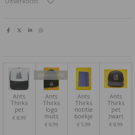
Uitverkocht
D
D
S
D
e
e
h
e
l
e
a
l
e
l
r
e
n
e
n
Uitverkocht
Ants
Ants
Ants
Ants
Thirks
Thirks
Thirks
Thirks
pet
logo
notitie
pet
muts
boekje
zwart
€ 8,99
€ 6,99
€ 5,99
€ 8,99