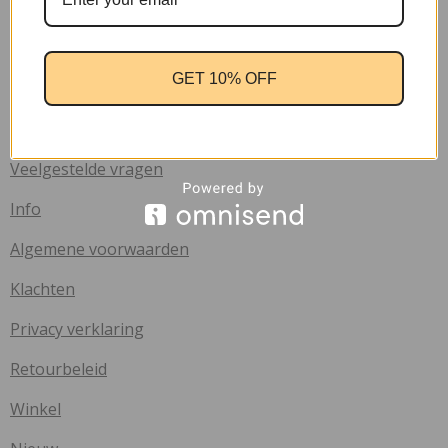
Handige links
Home
GET 10% OFF
Contact
Verzend informatie
Veelgestelde vragen
Info
Algemene voorwaarden
Klachten
Privacy verklaring
Retourbeleid
Winkel