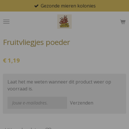
Gezonde mieren kolonies
Ga
direct
naar
de
hoofdinhoud
Fruitvliegjes poeder
€ 1,19
Laat het me weten wanneer dit product weer op
voorraad is.
Verzenden