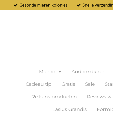
Gezonde mieren kolonies
Snelle verzendi
Ga
direct
naar
de
hoofdinhoud
Mieren
Andere dieren
Cadeau tip
Gratis
Sale
Sta
2e kans producten
Reviews va
Lasius Grandis
Formic