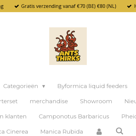
ng
Gratis verzending vanaf €70 (BE) €80 (NL)
Categorieën
Byformica liquid feeders
rterset
merchandise
Showroom
Nie
n klanten
Camponotus Barbaricus
Pheid
a Cinerea
Manica Rubida