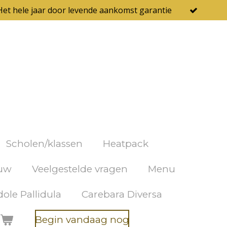
Het hele jaar door levende aankomst garantie
Scholen/klassen
Heatpack
uw
Veelgestelde vragen
Menu
ole Pallidula
Carebara Diversa
Begin vandaag nog