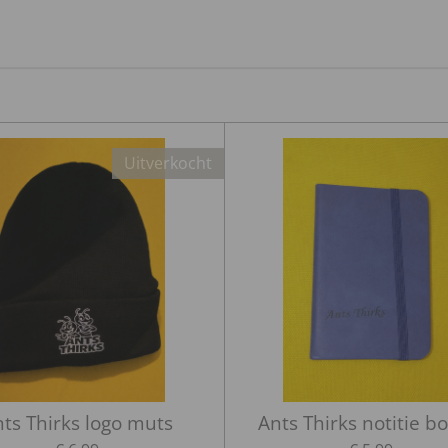
e
l
r
n
e
Uitverkocht
ts Thirks logo muts
Ants Thirks notitie b