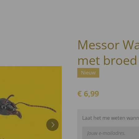
Messor Wa
met broed
Nieuw
€ 6,99
Laat het me weten wanne