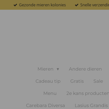
Gezonde mieren kolonies
Snelle verzendi
Ga
direct
naar
de
hoofdinhoud
Mieren
Andere dieren
Cadeau tip
Gratis
Sale
Menu
2e kans producte
Carebara Diversa
Lasius Grandis