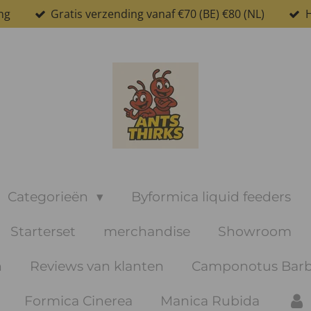
ng
Gratis verzending vanaf €70 (BE) €80 (NL)
H
Categorieën
Byformica liquid feeders
Starterset
merchandise
Showroom
n
Reviews van klanten
Camponotus Barb
Formica Cinerea
Manica Rubida