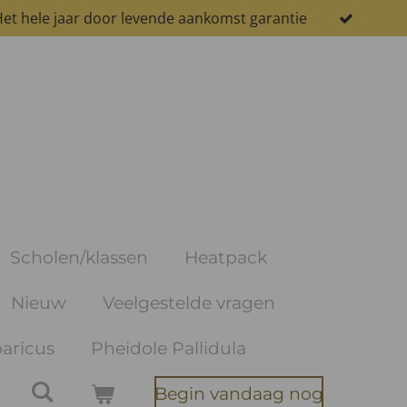
et hele jaar door levende aankomst garantie
Scholen/klassen
Heatpack
Nieuw
Veelgestelde vragen
aricus
Pheidole Pallidula
Begin vandaag nog