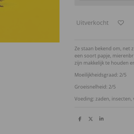
Uitverkocht
Ze staan bekend om, net z
een soort papje, mierenbr
zijn makkelijk te houden e
Moeilijkheidsgraad: 2/5
Groeisnelheid: 2/5
Voeding: zaden, insecten, 
D
D
S
e
e
h
l
e
a