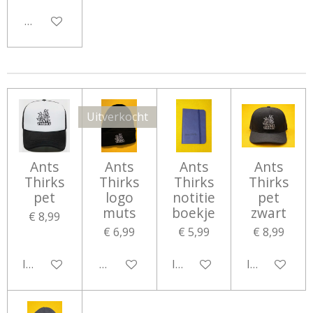
Houd mij op de hoogte
Uitverkocht
Ants
Ants
Ants
Ants
Thirks
Thirks
Thirks
Thirks
pet
logo
notitie
pet
muts
boekje
zwart
€ 8,99
€ 6,99
€ 5,99
€ 8,99
In winkelwagen
Houd mij op de hoogte
In winkelwagen
In winkelwa