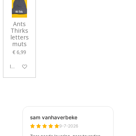
Ants
Thirks
letters
muts
€ 6,99
In winkelwagen