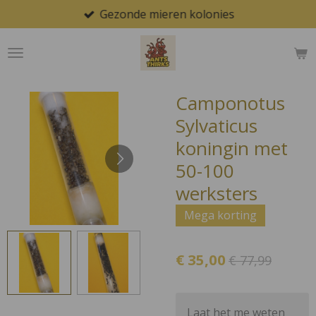
Gezonde mieren kolonies
Ga
direct
naar
de
hoofdinhoud
Camponotus
Sylvaticus
koningin met
50-100
werksters
Mega korting
€ 35,00
€ 77,99
Laat het me weten