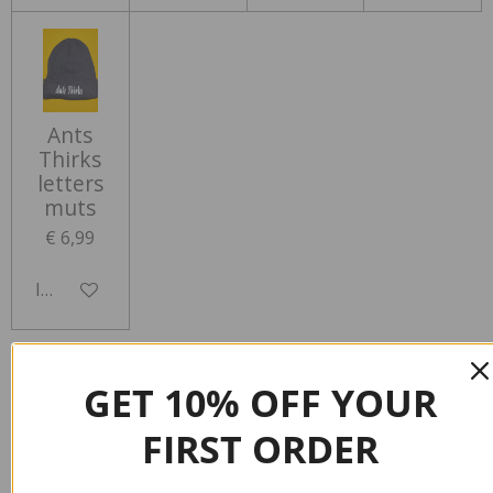
Ants
Thirks
letters
muts
€ 6,99
In winkelwagen
GET 10% OFF YOUR
FIRST ORDER