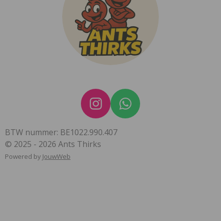
I
W
n
h
BTW nummer: BE1022.990.407
s
a
© 2025 - 2026 Ants Thirks
t
t
Powered by
JouwWeb
a
s
g
A
r
p
a
p
m