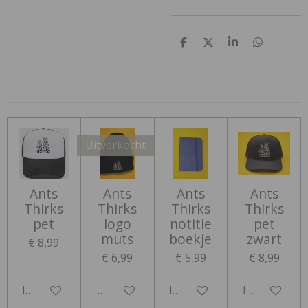
D
D
S
D
e
e
h
e
l
e
a
l
e
l
r
e
n
e
n
Uitverkocht
Ants
Ants
Ants
Ants
Thirks
Thirks
Thirks
Thirks
pet
logo
notitie
pet
muts
boekje
zwart
€ 8,99
€ 6,99
€ 5,99
€ 8,99
In winkelwagen
Houd mij op de hoogte
In winkelwagen
In winkelwa