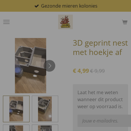
Gezonde mieren kolonies
Ga
direct
naar
de
hoofdinhoud
3D geprint nest
met hoekje af
€ 4,99
€ 9,99
Laat het me weten
wanneer dit product
weer op voorraad is.