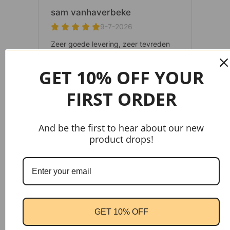
GET 10% OFF YOUR
FIRST ORDER
And be the first to hear about our new
product drops!
gtag('config', 'AW-17037107622');
GET 10% OFF