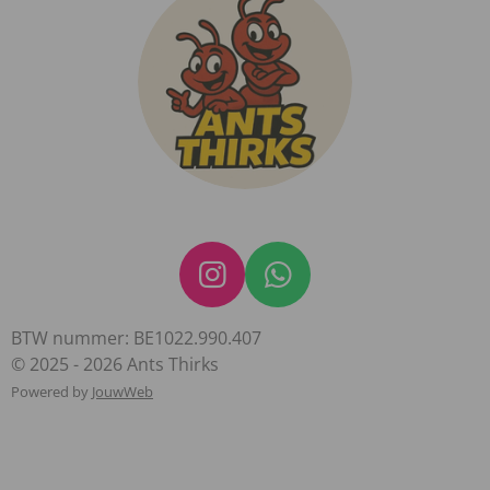
I
W
n
h
BTW nummer: BE1022.990.407
s
a
© 2025 - 2026 Ants Thirks
t
t
Powered by
JouwWeb
a
s
g
A
r
p