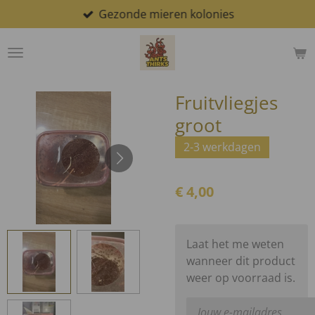
Gezonde mieren kolonies
Ga
direct
naar
de
hoofdinhoud
Fruitvliegjes
groot
2-3 werkdagen
€ 4,00
Laat het me weten
wanneer dit product
weer op voorraad is.