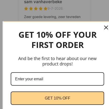
GET 10% OFF YOUR
FIRST ORDER
And be the first to hear about our new
product drops!
gtag('config', 'AW-17037107622');
GET 10% OFF