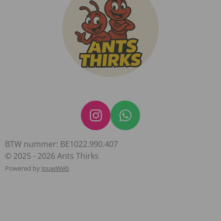
I
W
n
h
BTW nummer: BE1022.990.407
s
a
© 2025 - 2026 Ants Thirks
t
t
Powered by
JouwWeb
a
s
g
A
r
p
a
p