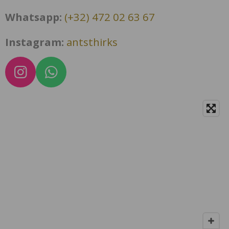
Whatsapp:
(+32) 472 02 63 67
Instagram:
antsthirks
I
W
n
h
s
a
t
t
a
s
g
A
r
p
a
p
m