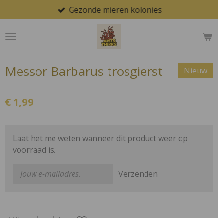
Gezonde mieren kolonies
Ga
direct
naar
de
hoofdinhoud
Messor Barbarus trosgierst
Nieuw
€ 1,99
Laat het me weten wanneer dit product weer op
voorraad is.
Verzenden