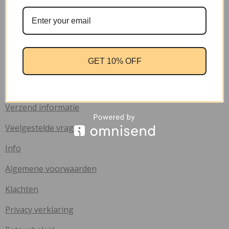
gtag('config', 'AW-17037107622');
Handige links
GET 10% OFF
Home
Contact
Verzend informatie
Veelgestelde vragen
Info
Algemene voorwaarden
Klachten
Privacy verklaring