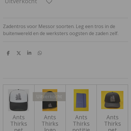
Uitverkocht
Zadentros voor Messor soorten. Leg een tros in de
buitenwereld en de werksters oogsten de zaden zelf.
D
D
S
D
e
e
h
e
l
e
a
l
e
l
r
e
n
e
n
Uitverkocht
Ants
Ants
Ants
Ants
Thirks
Thirks
Thirks
Thirks
pet
logo
notitie
pet