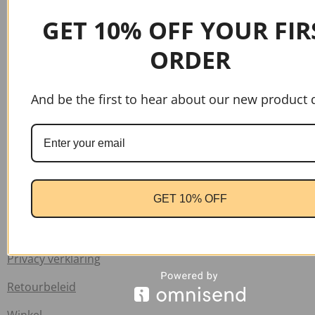
GET 10% OFF YOUR FIR
Handige links
ORDER
Home
And be the first to hear about our new product 
Contact
Verzend informatie
Veelgestelde vragen
Info
GET 10% OFF
Algemene voorwaarden
Klachten
Privacy verklaring
Retourbeleid