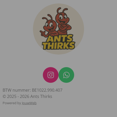
I
W
n
h
BTW nummer: BE1022.990.407
s
a
© 2025 - 2026 Ants Thirks
t
t
Powered by
JouwWeb
a
s
g
A