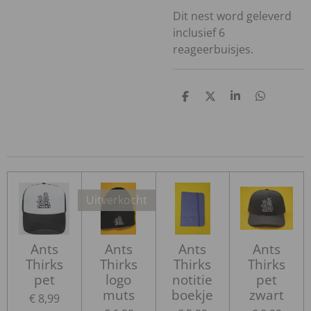
Dit nest word geleverd
inclusief 6
reageerbuisjes.
D
D
S
D
e
e
h
e
l
e
a
l
e
l
r
e
n
e
n
Uitverkocht
Ants
Ants
Ants
Ants
Thirks
Thirks
Thirks
Thirks
pet
logo
notitie
pet
muts
boekje
zwart
€ 8,99