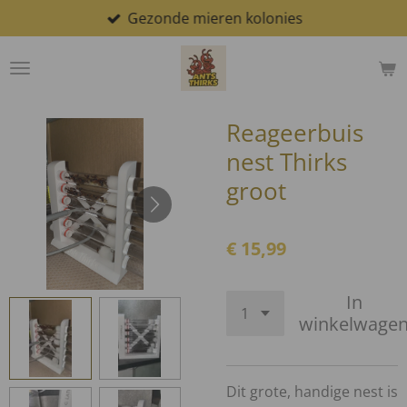
Gezonde mieren kolonies
Ga
direct
naar
de
hoofdinhoud
Reageerbuis
nest Thirks
groot
€ 15,99
In
winkelwage
Dit grote, handige nest is