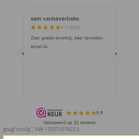
gtag('config', 'AW-17037107622');