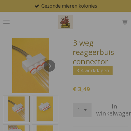
Gezonde mieren kolonies
Ga
direct
naar
de
hoofdinhoud
3 weg
reageerbuis
connector
3-4 werkdagen
€ 3,49
In
winkelwage