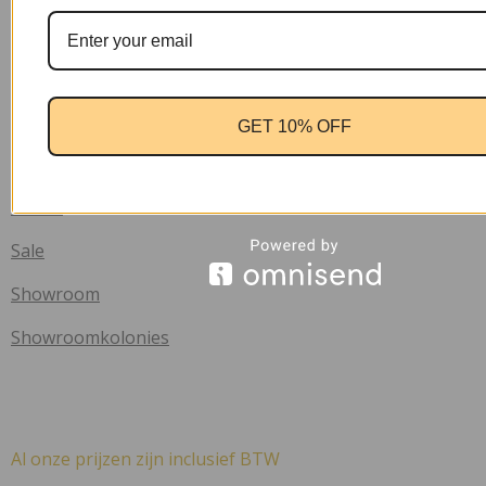
Klachten
Privacy verklaring
Retourbeleid
GET 10% OFF
Winkel
Nieuw
Sale
Showroom
Showroomkolonies
Al onze prijzen zijn inclusief BTW