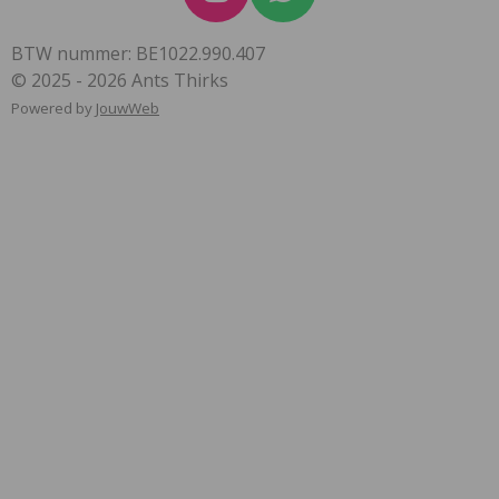
I
W
n
h
BTW nummer: BE1022.990.407
s
a
© 2025 - 2026 Ants Thirks
t
t
Powered by
JouwWeb
a
s
g
A
r
p
a
p
m