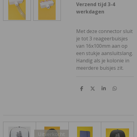
Verzend tijd 3-4
werkdagen
Met deze connector sluit
je tot 3 reageerbuisjes
van 16x100mm aan op
een stukje aansluitslang.
Handig als je kolonie in
meerdere buisjes zit.
D
D
S
D
e
e
h
e
l
e
a
l
e
l
r
e
n
e
n
Uitverkocht