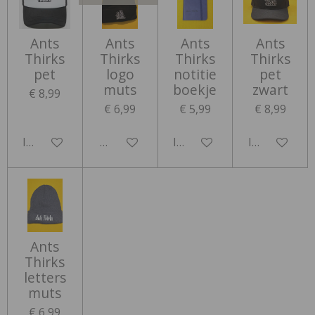
Ants
Ants
Ants
Ants
Thirks
Thirks
Thirks
Thirks
pet
logo
notitie
pet
muts
boekje
zwart
€ 8,99
€ 6,99
€ 5,99
€ 8,99
In winkelwagen
Houd mij op de hoogte
In winkelwagen
In winkelwa
Ants
Thirks
letters
muts
€ 6,99