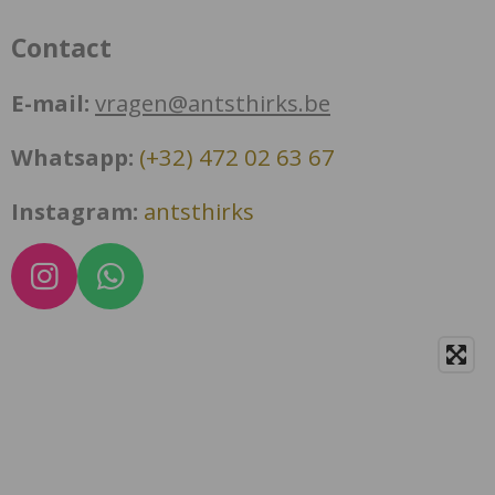
Contact
E-mail:
vragen@antsthirks.be
Whatsapp:
(+32) 472 02 63 67
Instagram:
antsthirks
I
W
n
h
s
a
t
t
a
s
g
A
r
p