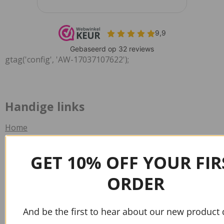
gtag('config', 'AW-17037107622');
Handige links
Home
Contact
GET 10% OFF YOUR FIR
Verzend informatie
ORDER
Veelgestelde vragen
Info
And be the first to hear about our new product 
Algemene voorwaarden