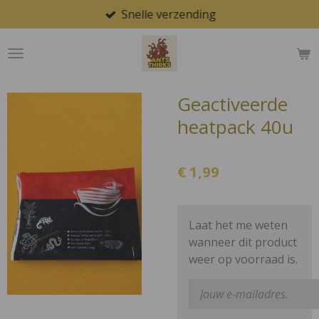
Snelle verzending
Ga
direct
naar
de
hoofdinhoud
Geactiveerde
heatpack 40u
€ 1,99
Laat het me weten
wanneer dit product
weer op voorraad is.