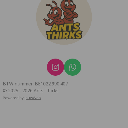
I
W
n
h
BTW nummer: BE1022.990.407
s
a
© 2025 - 2026 Ants Thirks
t
t
Powered by
JouwWeb
a
s
g
A
r
p
a
p