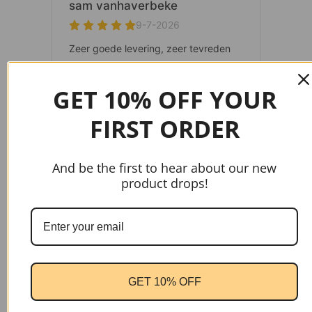
GET 10% OFF YOUR
FIRST ORDER
And be the first to hear about our new
product drops!
gtag('config', 'AW-17037107622');
GET 10% OFF