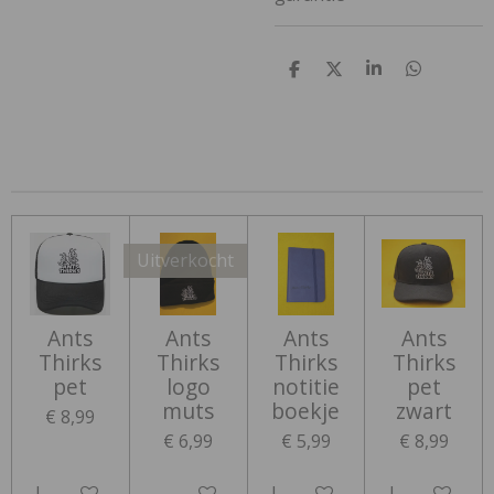
D
D
S
D
e
e
h
e
l
e
a
l
e
l
r
e
n
e
n
Uitverkocht
Ants
Ants
Ants
Ants
Thirks
Thirks
Thirks
Thirks
pet
logo
notitie
pet
muts
boekje
zwart
€ 8,99
€ 6,99
€ 5,99
€ 8,99
In winkelwagen
Houd mij op de hoogte
In winkelwagen
In winkelwa