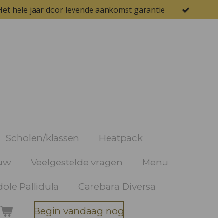
Het hele jaar door levende aankomst garantie
Scholen/klassen
Heatpack
uw
Veelgestelde vragen
Menu
ole Pallidula
Carebara Diversa
Begin vandaag nog