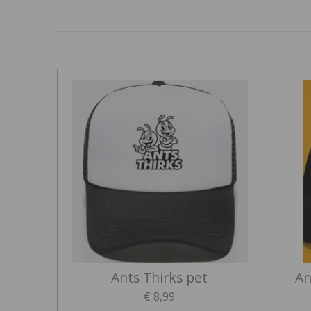
Ants Thirks pet
An
€ 8,99