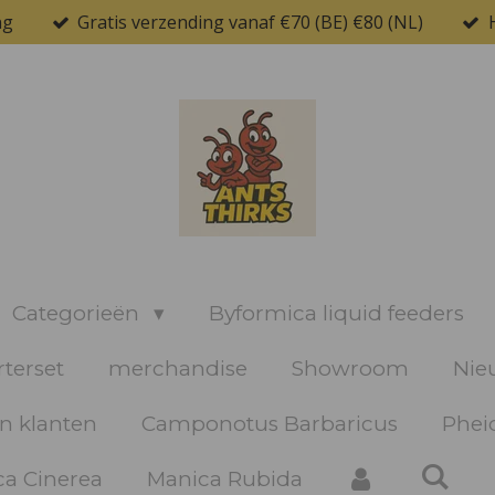
ng
Gratis verzending vanaf €70 (BE) €80 (NL)
Categorieën
Byformica liquid feeders
rterset
merchandise
Showroom
Nie
n klanten
Camponotus Barbaricus
Pheid
a Cinerea
Manica Rubida