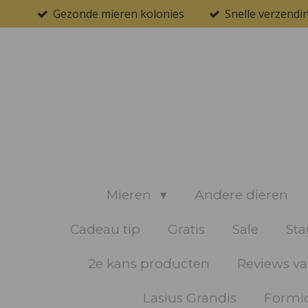
Gezonde mieren kolonies
Snelle verzendi
Ga
direct
naar
de
hoofdinhoud
Mieren
Andere dieren
Cadeau tip
Gratis
Sale
Sta
2e kans producten
Reviews va
Lasius Grandis
Formic