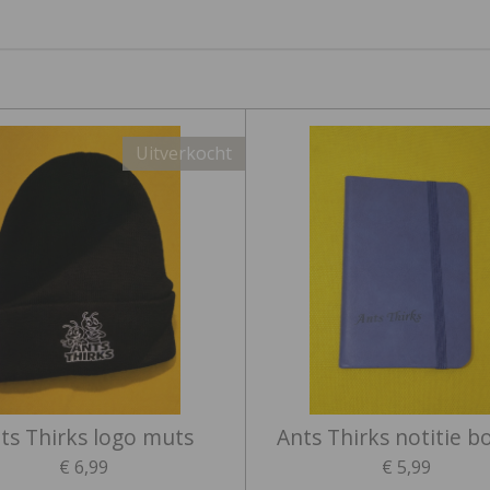
Uitverkocht
ts Thirks logo muts
Ants Thirks notitie b
€ 6,99
€ 5,99