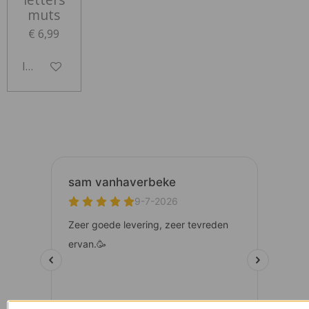
muts
€ 6,99
In winkelwagen