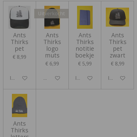
Uitverkocht
Ants
Ants
Ants
Ants
Thirks
Thirks
Thirks
Thirks
pet
logo
notitie
pet
muts
boekje
zwart
€ 8,99
€ 6,99
€ 5,99
€ 8,99
In winkelwagen
Houd mij op de hoogte
In winkelwagen
In winkelwa
Ants
Thirks
letters