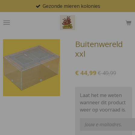
Gezonde mieren kolonies
Ga
direct
naar
de
hoofdinhoud
Buitenwereld
xxl
€ 44,99
€ 49,99
Laat het me weten
wanneer dit product
weer op voorraad is.