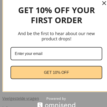
GET 10% OFF YOUR
FIRST ORDER
And be the first to hear about our new
product drops!
gtag('config', 'AW-17037107622');
Handige links
GET 10% OFF
Home
Contact
Verzend informatie
Veelgestelde vragen