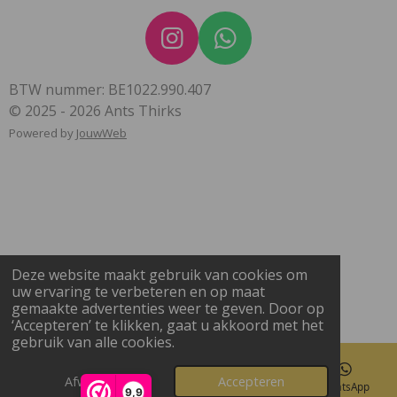
I
W
n
h
BTW nummer: BE1022.990.407
s
a
© 2025 - 2026 Ants Thirks
t
t
Powered by
JouwWeb
a
s
g
A
r
p
a
p
m
Deze website maakt gebruik van cookies om
uw ervaring te verbeteren en op maat
gemaakte advertenties weer te geven. Door op
‘Accepteren’ te klikken, gaat u akkoord met het
gebruik van alle cookies.
Afwijzen
Accepteren
E-mailadres
Instagram
WhatsApp
9,9