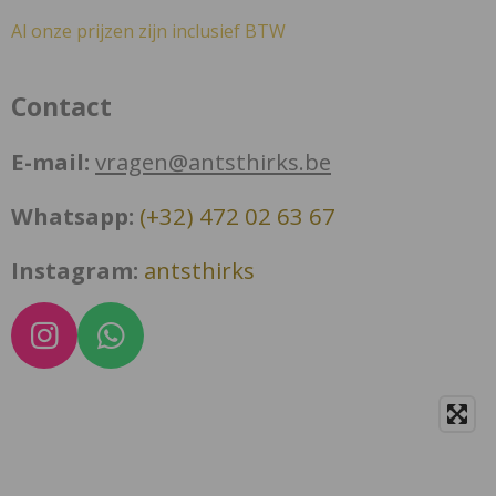
Al onze prijzen zijn inclusief BTW
Contact
E-mail:
vragen@antsthirks.be
Whatsapp:
(+32) 472 02 63 67
Instagram:
antsthirks
I
W
n
h
s
a
t
t
a
s