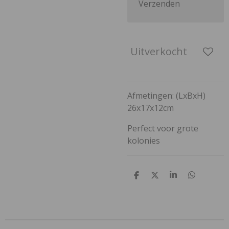
Verzenden
Uitverkocht
Afmetingen: (LxBxH)
26x17x12cm
Perfect voor grote
kolonies
D
D
S
D
e
e
h
e
l
e
a
l
e
l
r
e
n
e
n