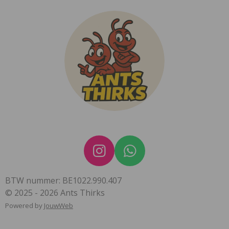
I
W
n
h
BTW nummer: BE1022.990.407
s
a
© 2025 - 2026 Ants Thirks
t
t
Powered by
JouwWeb
a
s
g
A