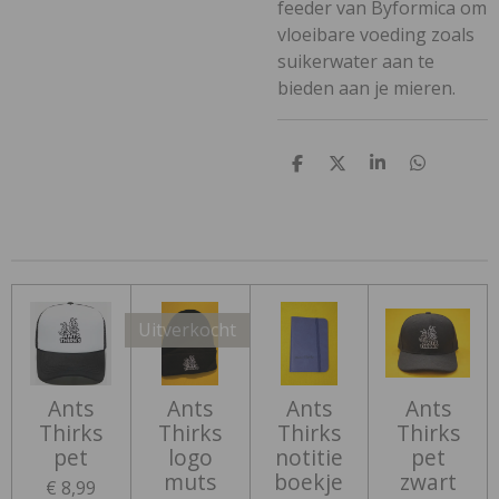
feeder van Byformica om
vloeibare voeding zoals
suikerwater aan te
bieden aan je mieren.
D
D
S
D
e
e
h
e
l
e
a
l
e
l
r
e
n
e
n
Uitverkocht
Ants
Ants
Ants
Ants
Thirks
Thirks
Thirks
Thirks
pet
logo
notitie
pet
muts
boekje
zwart
€ 8,99