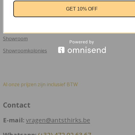
Winkel
GET 10% OFF
Nieuw
Sale
Showroom
Showroomkolonies
Al onze prijzen zijn inclusief BTW
Contact
E-mail:
vragen@antsthirks.be
Whatsapp:
(+32) 472 02 63 67