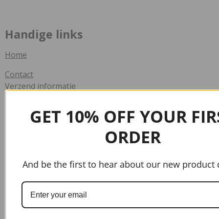
Handige links
Home
Contact
Verzend informatie
Veelgestelde vragen
GET 10% OFF YOUR FIR
Info
ORDER
Algemene voorwaarden
And be the first to hear about our new product 
Klachten
Privacy verklaring
Retourbeleid