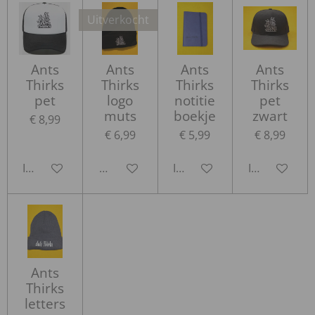
Uitverkocht
Ants
Ants
Ants
Ants
Thirks
Thirks
Thirks
Thirks
pet
logo
notitie
pet
muts
boekje
zwart
€ 8,99
€ 6,99
€ 5,99
€ 8,99
In winkelwagen
Houd mij op de hoogte
In winkelwagen
In winkelwa
Ants
Thirks
letters