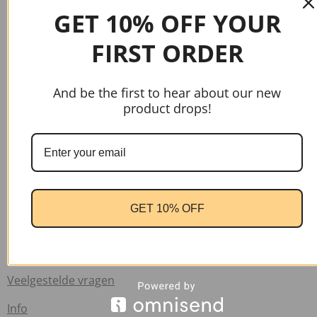
GET 10% OFF YOUR
FIRST ORDER
And be the first to hear about our new
product drops!
gtag('config', 'AW-17037107622');
Handige links
Home
GET 10% OFF
Contact
Verzend informatie
Veelgestelde vragen
Info