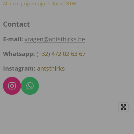
Al onze prijzen zijn inclusief BTW
Contact
E-mail:
vragen@antsthirks.be
Whatsapp:
(+32) 472 02 63 67
Instagram:
antsthirks
I
W
n
h
s
a
t
t
a
s
g
A