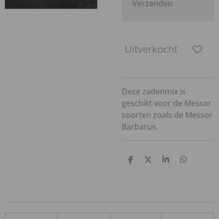
Verzenden
Uitverkocht
Deze zadenmix is
geschikt voor de Messor
soorten zoals de Messor
Barbarus.
D
D
S
D
e
e
h
e
l
e
a
l
e
l
r
e
n
e
n