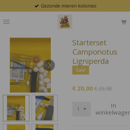
Gezonde mieren kolonies
Ga
direct
naar
de
hoofdinhoud
Starterset
Camponotus
Ligniperda
Sale!
€ 20,00
€ 25,98
In
winkelwage