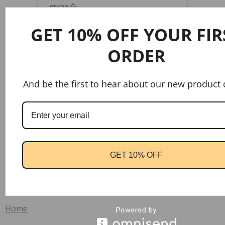
GET 10% OFF YOUR FIR
ORDER
And be the first to hear about our new product 
gtag('config', 'AW-17037107622');
GET 10% OFF
Handige links
Home