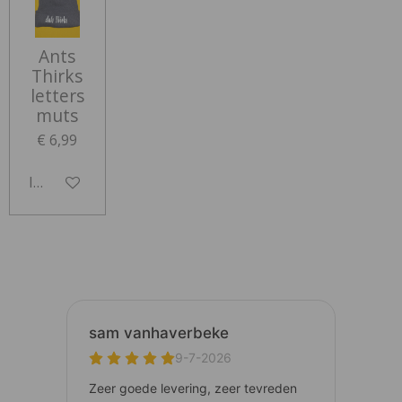
Ants
Thirks
letters
muts
€ 6,99
In winkelwagen