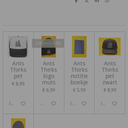
D
D
S
D
e
e
h
e
l
e
a
l
e
l
r
e
n
e
n
Uitverkocht
Ants
Ants
Ants
Ants
Thirks
Thirks
Thirks
Thirks
pet
logo
notitie
pet
muts
boekje
zwart
€ 8,99
€ 6,99
€ 5,99
€ 8,99
In winkelwagen
Houd mij op de hoogte
In winkelwagen
In winkelwa