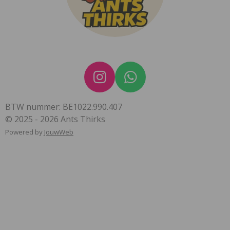
I
W
n
h
BTW nummer: BE1022.990.407
s
a
© 2025 - 2026 Ants Thirks
t
t
Powered by
JouwWeb
a
s
g
A
r
p
a
p
m