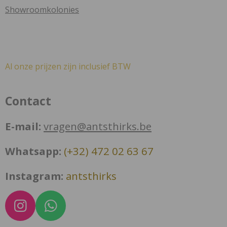
Showroomkolonies
Al onze prijzen zijn inclusief BTW
Contact
E-mail:
vragen@antsthirks.be
Whatsapp:
(+32) 472 02 63 67
Instagram:
antsthirks
I
W
n
h