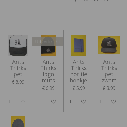
D
D
S
D
e
e
h
e
l
e
a
l
e
l
r
e
n
e
n
Uitverkocht
Ants
Ants
Ants
Ants
Thirks
Thirks
Thirks
Thirks
pet
logo
notitie
pet
muts
boekje
zwart
€ 8,99
€ 6,99
€ 5,99
€ 8,99
In winkelwagen
Houd mij op de hoogte
In winkelwagen
In winkelwa