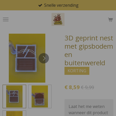
Snelle verzending
Ga
direct
naar
de
hoofdinhoud
3D geprint nest
met gipsbodem
en
buitenwereld
KORTING
€ 8,59
€ 9,99
Laat het me weten
wanneer dit product