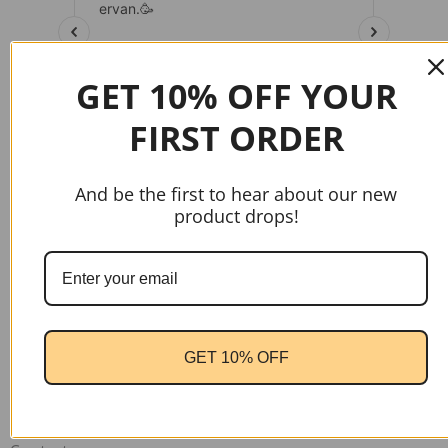
GET 10% OFF YOUR
FIRST ORDER
And be the first to hear about our new
product drops!
gtag('config', 'AW-17037107622');
GET 10% OFF
Handige links
Home