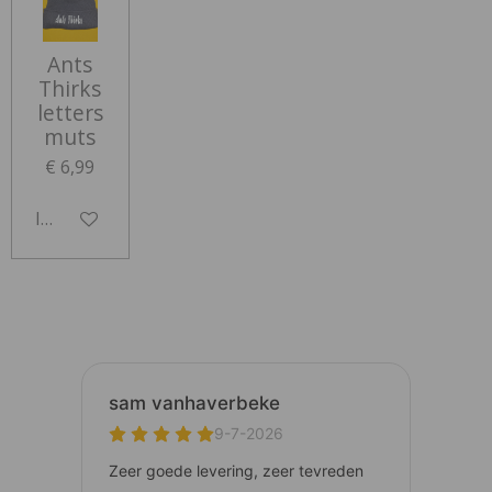
Ants
Thirks
letters
muts
€ 6,99
In winkelwagen