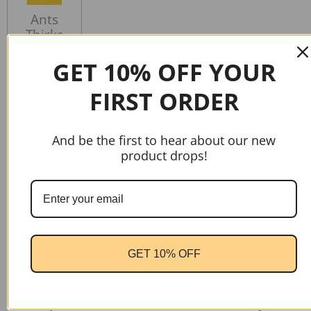
Ants
Thirks
letters
muts
GET 10% OFF YOUR
€ 6,99
FIRST ORDER
In winkelwagen
And be the first to hear about our new
product drops!
GET 10% OFF