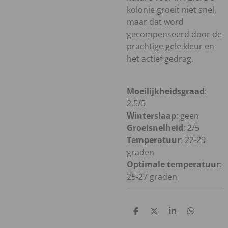
kolonie groeit niet snel,
maar dat word
gecompenseerd door de
prachtige gele kleur en
het actief gedrag.
Moeilijkheidsgraad
:
2,5/5
Winterslaap
: geen
Groeisnelheid
: 2/5
Temperatuur
: 22-29
graden
Optimale temperatuur
:
25-27 graden
D
D
S
D
e
e
h
e