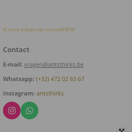
Al onze prijzen zijn inclusief BTW
Contact
E-mail:
vragen@antsthirks.be
Whatsapp:
(+32) 472 02 63 67
Instagram:
antsthirks
I
W
n
h
s
a