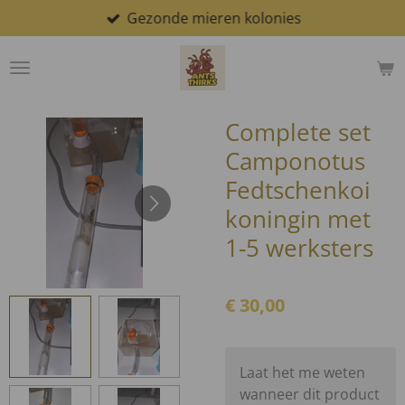
Gezonde mieren kolonies
Ga
direct
naar
de
hoofdinhoud
Complete set
Camponotus
Fedtschenkoi
koningin met
1-5 werksters
€ 30,00
Laat het me weten
wanneer dit product