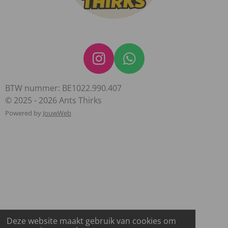
I
W
n
h
BTW nummer: BE1022.990.407
s
a
© 2025 - 2026 Ants Thirks
t
t
Powered by
JouwWeb
a
s
g
A
r
p
a
p
m
Deze website maakt gebruik van cookies om