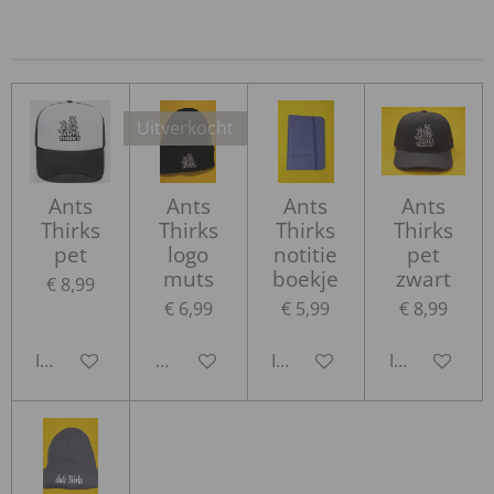
l
e
a
l
e
l
r
e
n
e
n
Uitverkocht
Ants
Ants
Ants
Ants
Thirks
Thirks
Thirks
Thirks
pet
logo
notitie
pet
muts
boekje
zwart
€ 8,99
€ 6,99
€ 5,99
€ 8,99
In winkelwagen
Houd mij op de hoogte
In winkelwagen
In winkelwa