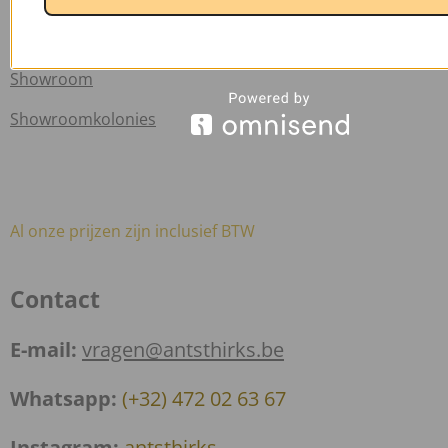
Sale
Showroom
Showroomkolonies
Al onze prijzen zijn inclusief BTW
Contact
E-mail:
vragen@antsthirks.be
Whatsapp:
(+32) 472 02 63 67
Instagram:
antsthirks