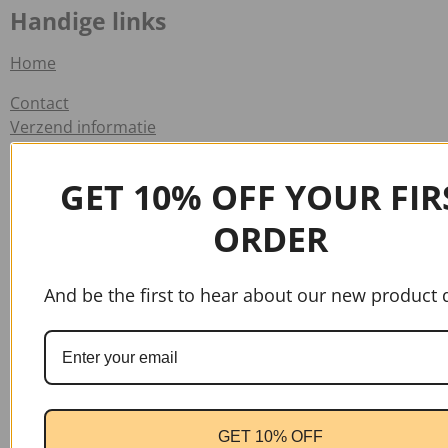
Handige links
Home
Contact
Verzend informatie
Veelgestelde vragen
GET 10% OFF YOUR FIR
Info
ORDER
Algemene voorwaarden
Klachten
And be the first to hear about our new product 
Privacy verklaring
Retourbeleid
Winkel
GET 10% OFF
Nieuw