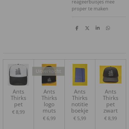
reageerbuisjes mee
proper te maken
D
D
S
D
e
e
h
e
l
e
a
l
e
l
r
e
n
e
n
Uitverkocht
Ants
Ants
Ants
Ants
Thirks
Thirks
Thirks
Thirks
pet
logo
notitie
pet
muts
boekje
zwart
€ 8,99
€ 6,99
€ 5,99
€ 8,99