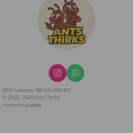
I
W
n
h
BTW nummer: BE1022.990.407
s
a
© 2025 - 2026 Ants Thirks
t
t
Powered by
JouwWeb
a
s
g
A
r
p