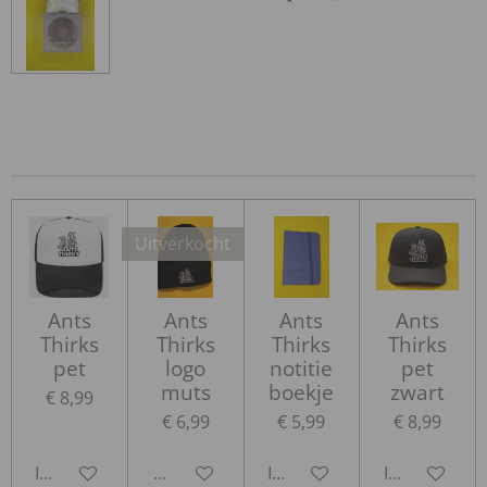
e
e
h
e
l
e
a
l
e
l
r
e
n
e
n
Uitverkocht
Ants
Ants
Ants
Ants
Thirks
Thirks
Thirks
Thirks
pet
logo
notitie
pet
muts
boekje
zwart
€ 8,99
€ 6,99
€ 5,99
€ 8,99
In winkelwagen
Houd mij op de hoogte
In winkelwagen
In winkelwa