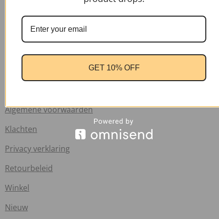
Home
Contact
Verzend informatie
GET 10% OFF
Veelgestelde vragen
Info
Algemene voorwaarden
Klachten
Privacy verklaring
Retourbeleid
Winkel
Nieuw