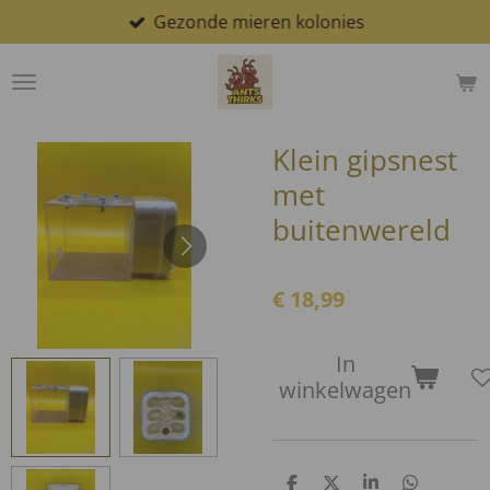
Gezonde mieren kolonies
Ga
direct
naar
de
hoofdinhoud
Klein gipsnest
met
buitenwereld
€ 18,99
In
winkelwagen
D
D
S
D