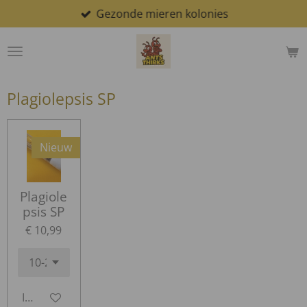
Gezonde mieren kolonies
Ga
direct
naar
de
hoofdinhoud
Plagiolepsis SP
Nieuw
Plagiole
psis SP
€ 10,99
In winkelwagen