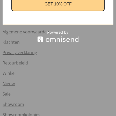
Verzend informatie
GET 10% OFF
Veelgestelde vragen
Info
Algemene voorwaarden
Klachten
Privacy verklaring
Retourbeleid
Winkel
Nieuw
Sale
Showroom
Showroomkolonies