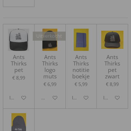
Uitverkocht
Ants
Ants
Ants
Ants
Thirks
Thirks
Thirks
Thirks
pet
logo
notitie
pet
muts
boekje
zwart
€ 8,99
€ 6,99
€ 5,99
€ 8,99
In winkelwagen
Houd mij op de hoogte
In winkelwagen
In winkelwa