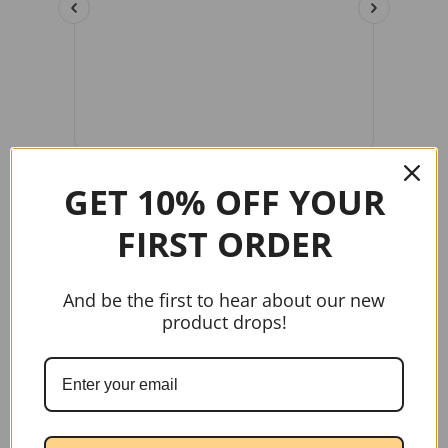
GET 10% OFF YOUR
FIRST ORDER
gtag('config', 'AW-17037107622');
And be the first to hear about our new
product drops!
Handige links
Home
Contact