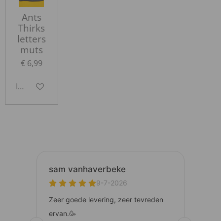
Ants
Thirks
letters
muts
€ 6,99
In winkelwagen