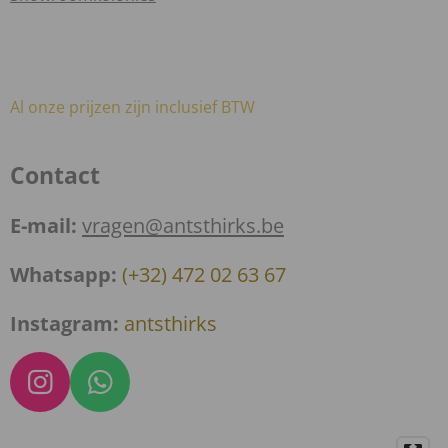
Al onze prijzen zijn inclusief BTW
Contact
E-mail:
vragen@antsthirks.be
Whatsapp:
(+32) 472 02 63 67
Instagram:
antsthirks
I
W
n
h