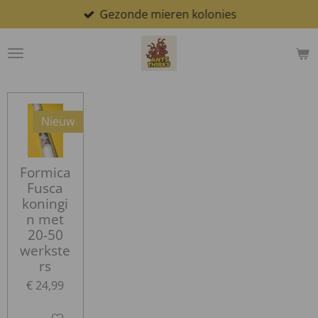
Gezonde mieren kolonies
Ga
direct
naar
de
hoofdinhoud
Nieuw
Formica
Fusca
koningi
n met
20-50
werkste
rs
€ 24,99