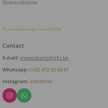
Showroomkolonies
Al onze prijzen zijn inclusief BTW
Contact
E-mail:
vragen@antsthirks.be
Whatsapp:
(+32) 472 02 63 67
Instagram:
antsthirks
I
W
n
h