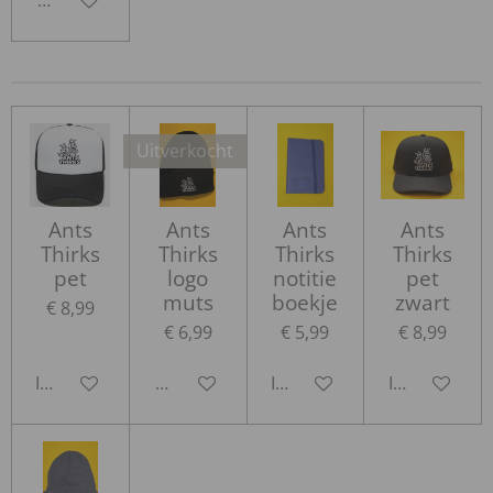
Houd mij op de hoogte
Uitverkocht
Ants
Ants
Ants
Ants
Thirks
Thirks
Thirks
Thirks
pet
logo
notitie
pet
muts
boekje
zwart
€ 8,99
€ 6,99
€ 5,99
€ 8,99
In winkelwagen
Houd mij op de hoogte
In winkelwagen
In winkelwa