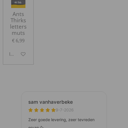
Ants
Thirks
letters
muts
€ 6,99
In winkelwagen