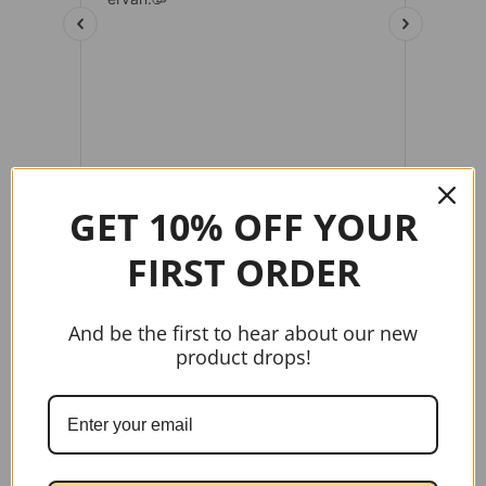
GET 10% OFF YOUR
FIRST ORDER
gtag('config', 'AW-17037107622');
And be the first to hear about our new
product drops!
Handige links
Home
Contact