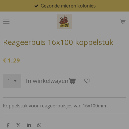
Gezonde mieren kolonies
Ga
direct
naar
de
hoofdinhoud
Reageerbuis 16x100 koppelstuk
€ 1,29
In winkelwagen
Koppelstuk voor reageerbuisjes van 16x100mm
D
D
S
D