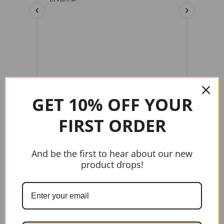
GET 10% OFF YOUR
FIRST ORDER
gtag('config', 'AW-17037107622');
And be the first to hear about our new
product drops!
Handige links
Home
Contact