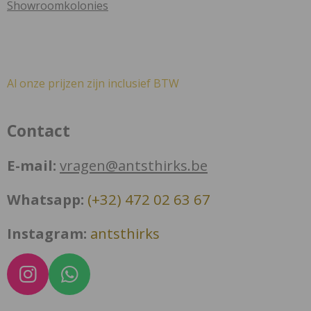
Showroomkolonies
Al onze prijzen zijn inclusief BTW
Contact
E-mail:
vragen@antsthirks.be
Whatsapp:
(+32) 472 02 63 67
Instagram:
antsthirks
I
W
n
h