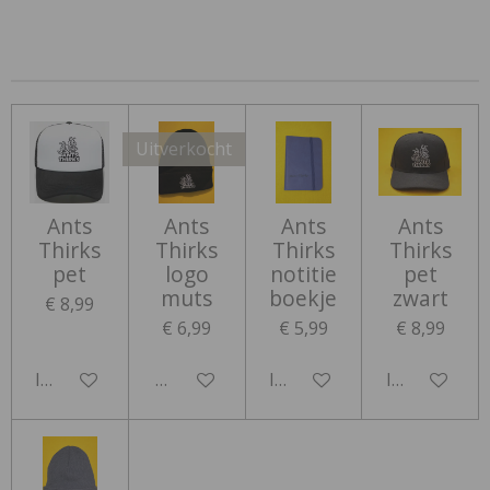
e
e
h
e
l
e
a
l
e
l
r
e
n
e
n
Uitverkocht
Ants
Ants
Ants
Ants
Thirks
Thirks
Thirks
Thirks
pet
logo
notitie
pet
muts
boekje
zwart
€ 8,99
€ 6,99
€ 5,99
€ 8,99
In winkelwagen
Houd mij op de hoogte
In winkelwagen
In winkelwa