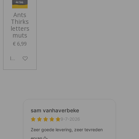
Ants
Thirks
letters
muts
€ 6,99
In winkelwagen